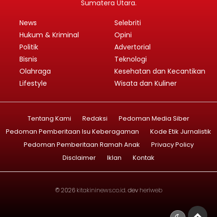
Sumatera Utara.
News
Selebriti
Hukum & Kriminal
Opini
Politik
Advertorial
Bisnis
Teknologi
Olahraga
Kesehatan dan Kecantikan
Lifestyle
Wisata dan Kuliner
Tentang Kami
Redaksi
Pedoman Media Siber
Pedoman Pemberitaan Isu Keberagaman
Kode Etik Jurnalistik
Pedoman Pemberitaan Ramah Anak
Privacy Policy
Disclaimer
Iklan
Kontak
© 2026
kitakininews.co.id
. dev
heriweb