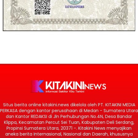
Situs berita online kitakini.news dikelola oleh PT. KITAKINI MEDIA
PERKASA dengan kantor perusahaan di Medan - Sumatera Utara
dan Kantor REDAKSI di Jln Perhubungan No.4N, Desa Bandar
Klippa, Kecamatan Percut Sei Tuan, Kabupaten Deli Serdang,
Propinsi Sumatera Utara, 20371 -. Kitakini News menyajikan
aneka berita Internasional, Nasional dan Daerah, khususnya