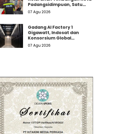
Padangsidimpuan, Satu
Penumpang Tewas
07 Agu 2026
Gadang AI Factory 1
Gigawatt, Indosat dan
Konsorsium Global
Luncurkan Zankore untuk
07 Agu 2026
Pasar Asia-Pasifik