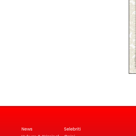
News
Selebriti