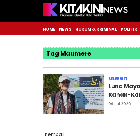
HOME
NEWS
HUKUM & KRIMINAL
POLITIK
Tag Maumere
SELEBRITI
Luna Maya
Kanak-Ka
06 Jul 2026
Kembali