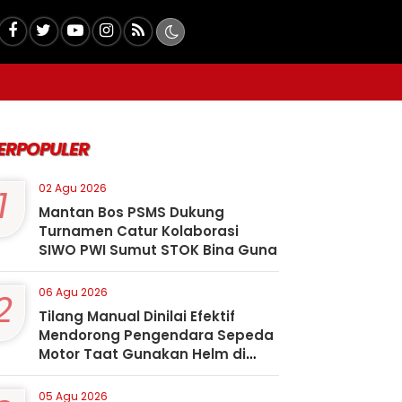
ERPOPULER
1
02 Agu 2026
Mantan Bos PSMS Dukung
Turnamen Catur Kolaborasi
SIWO PWI Sumut STOK Bina Guna
2
06 Agu 2026
Tilang Manual Dinilai Efektif
Mendorong Pengendara Sepeda
Motor Taat Gunakan Helm di
Kota Padangsidimpuan
05 Agu 2026