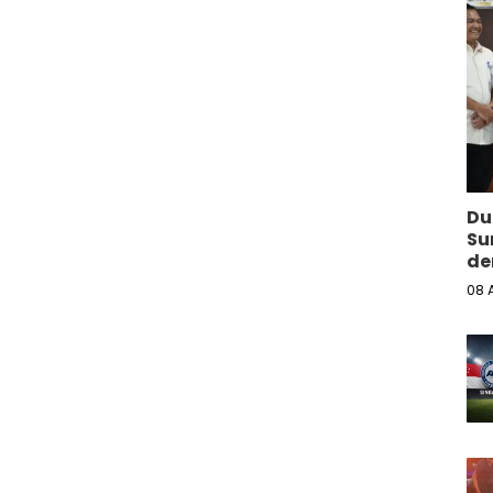
Du
Su
de
08 