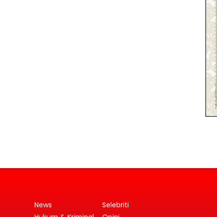
News
Selebriti