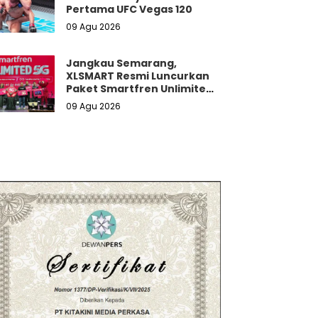
Pertama UFC Vegas 120
09 Agu 2026
Jangkau Semarang,
XLSMART Resmi Luncurkan
Paket Smartfren Unlimited
5G Tanpa Batas Kuota
09 Agu 2026