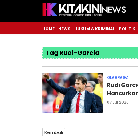
HOME
NEWS
HUKUM & KRIMINAL
POLITIK
Tag Rudi-Garcia
OLAHRAGA
Rudi Garci
Hancurkan 
07 Jul 2026
Kembali