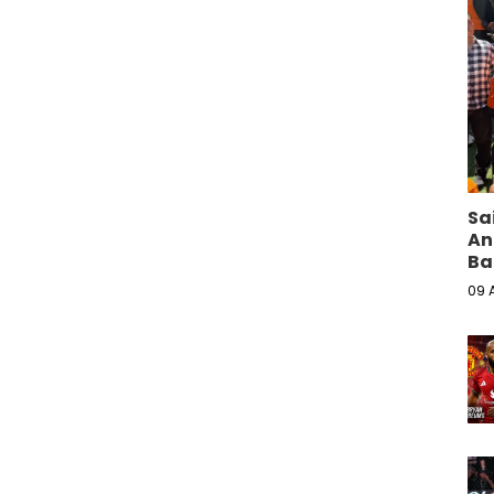
Sa
An
Ba
09 