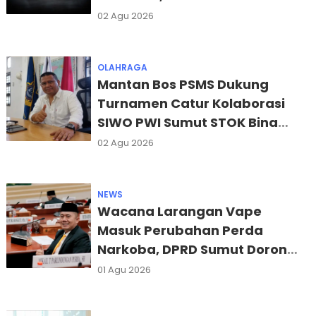
Penyelidikan
02 Agu 2026
OLAHRAGA
Mantan Bos PSMS Dukung
Turnamen Catur Kolaborasi
SIWO PWI Sumut STOK Bina
Guna
02 Agu 2026
NEWS
Wacana Larangan Vape
Masuk Perubahan Perda
Narkoba, DPRD Sumut Dorong
Regulasi Lebih Adaptif
01 Agu 2026
Lindungi Generasi Muda