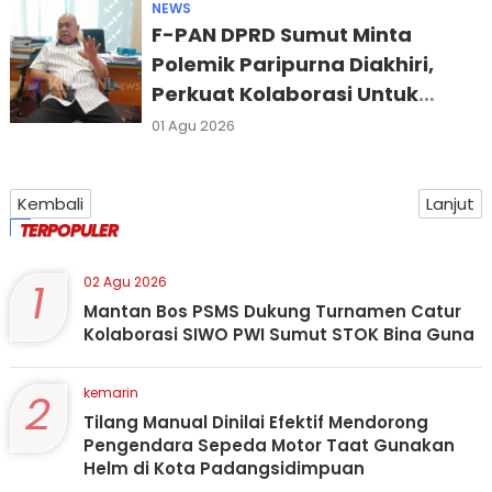
NEWS
F-PAN DPRD Sumut Minta
Polemik Paripurna Diakhiri,
Perkuat Kolaborasi Untuk
Percepatan Pembangunan
01 Agu 2026
Kembali
Lanjut
TERPOPULER
1
02 Agu 2026
Mantan Bos PSMS Dukung Turnamen Catur
Kolaborasi SIWO PWI Sumut STOK Bina Guna
2
kemarin
Tilang Manual Dinilai Efektif Mendorong
Pengendara Sepeda Motor Taat Gunakan
Helm di Kota Padangsidimpuan