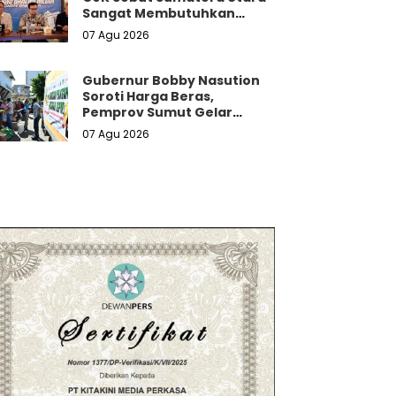
Sangat Membutuhkan
Jamkrida
07 Agu 2026
Gubernur Bobby Nasution
Soroti Harga Beras,
Pemprov Sumut Gelar
Pangan Murah
07 Agu 2026