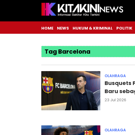
HOME
NEWS
HUKUM & KRIMINAL
POLITIK
Tag Barcelona
OLAHRAGA
Busquets 
Baru sebag
23 Jul 2026
OLAHRAGA