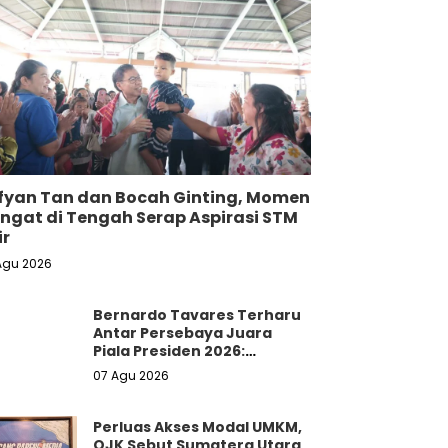
fyan Tan dan Bocah Ginting, Momen
ngat di Tengah Serap Aspirasi STM
ir
Agu 2026
Bernardo Tavares Terharu
Antar Persebaya Juara
Piala Presiden 2026:
Penantian 22 Tahun
07 Agu 2026
Perluas Akses Modal UMKM,
OJK Sebut Sumatera Utara