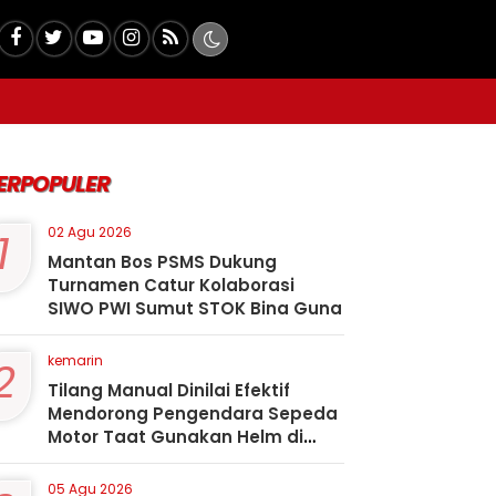
ERPOPULER
1
02 Agu 2026
Mantan Bos PSMS Dukung
Turnamen Catur Kolaborasi
SIWO PWI Sumut STOK Bina Guna
2
kemarin
Tilang Manual Dinilai Efektif
Mendorong Pengendara Sepeda
Motor Taat Gunakan Helm di
Kota Padangsidimpuan
05 Agu 2026