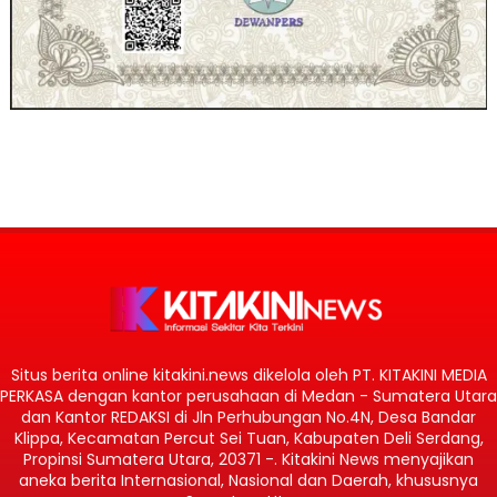
Situs berita online kitakini.news dikelola oleh PT. KITAKINI MEDIA
PERKASA dengan kantor perusahaan di Medan - Sumatera Utara
dan Kantor REDAKSI di Jln Perhubungan No.4N, Desa Bandar
Klippa, Kecamatan Percut Sei Tuan, Kabupaten Deli Serdang,
Propinsi Sumatera Utara, 20371 -. Kitakini News menyajikan
aneka berita Internasional, Nasional dan Daerah, khususnya