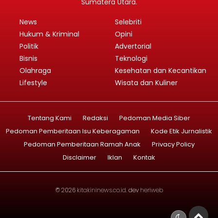
Sumatera Utara.
News
Selebriti
Hukum & Kriminal
Opini
Politik
Advertorial
Bisnis
Teknologi
Olahraga
Kesehatan dan Kecantikan
Lifestyle
Wisata dan Kuliner
Tentang Kami
Redaksi
Pedoman Media Siber
Pedoman Pemberitaan Isu Keberagaman
Kode Etik Jurnalistik
Pedoman Pemberitaan Ramah Anak
Privacy Policy
Disclaimer
Iklan
Kontak
© 2026
kitakininews.co.id
. dev
heriweb