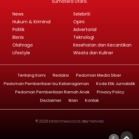
Sumatera Utara.
News
Selebriti
Hukum & Kriminal
Opini
Politik
Advertorial
Bisnis
Teknologi
Olahraga
Kesehatan dan Kecantikan
Lifestyle
Wisata dan Kuliner
Tentang Kami
Redaksi
Pedoman Media Siber
Pedoman Pemberitaan Isu Keberagaman
Kode Etik Jurnalistik
Pedoman Pemberitaan Ramah Anak
Privacy Policy
Disclaimer
Iklan
Kontak
© 2026
kitakininews.co.id
. dev
heriweb