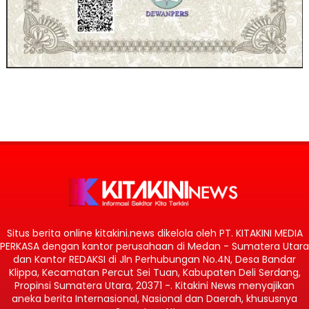
Situs berita online kitakini.news dikelola oleh PT. KITAKINI MEDIA
PERKASA dengan kantor perusahaan di Medan - Sumatera Utara
dan Kantor REDAKSI di Jln Perhubungan No.4N, Desa Bandar
Klippa, Kecamatan Percut Sei Tuan, Kabupaten Deli Serdang,
Propinsi Sumatera Utara, 20371 -. Kitakini News menyajikan
aneka berita Internasional, Nasional dan Daerah, khususnya