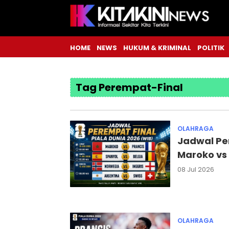
HOME
NEWS
HUKUM & KRIMINAL
POLITIK
Tag Perempat-Final
OLAHRAGA
Jadwal Per
Maroko vs 
08 Jul 2026
OLAHRAGA