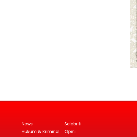
News
Selebriti
Hukum & Kriminal
Opini