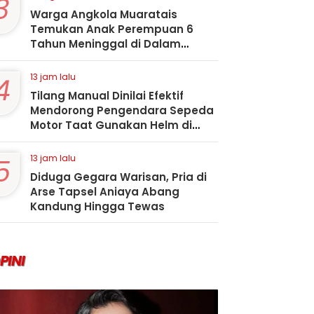
3
Warga Angkola Muaratais
Temukan Anak Perempuan 6
Tahun Meninggal di Dalam
Sumur
4
13 jam lalu
Tilang Manual Dinilai Efektif
Mendorong Pengendara Sepeda
Motor Taat Gunakan Helm di
Kota Padangsidimpuan
5
13 jam lalu
Diduga Gegara Warisan, Pria di
Arse Tapsel Aniaya Abang
Kandung Hingga Tewas
PINI