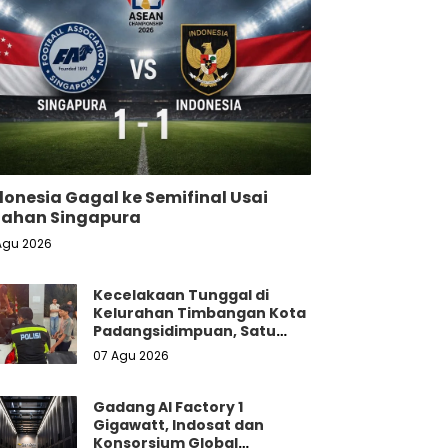
donesia Gagal ke Semifinal Usai
tahan Singapura
Agu 2026
Kecelakaan Tunggal di
Kelurahan Timbangan Kota
Padangsidimpuan, Satu
Penumpang Tewas
07 Agu 2026
Gadang AI Factory 1
Gigawatt, Indosat dan
Konsorsium Global