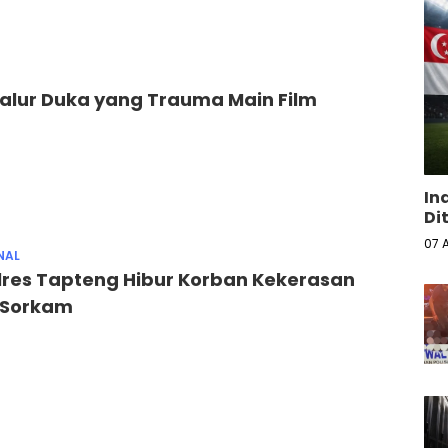
s Jalur Duka yang Trauma Main Film
In
Di
07 
NAL
lres Tapteng Hibur Korban Kekerasan
i Sorkam