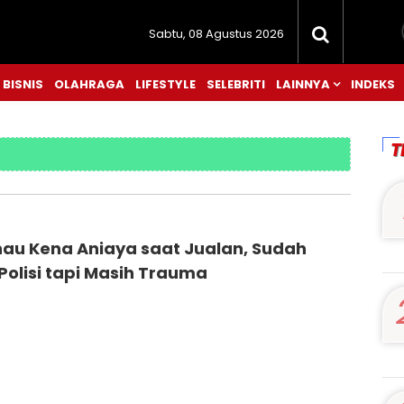
Sabtu, 08 Agustus 2026
BISNIS
OLAHRAGA
LIFESTYLE
SELEBRITI
LAINNYA
INDEKS
T
nau Kena Aniaya saat Jualan, Sudah
Polisi tapi Masih Trauma