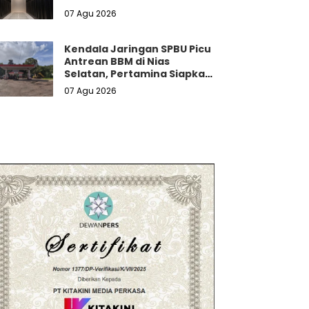
Luncurkan Zankore untuk
07 Agu 2026
Pasar Asia-Pasifik
Kendala Jaringan SPBU Picu
Antrean BBM di Nias
Selatan, Pertamina Siapkan
Skema Mitigasi Transaksi
07 Agu 2026