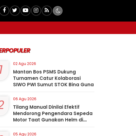
ERPOPULER
1
02 Agu 2026
Mantan Bos PSMS Dukung
Turnamen Catur Kolaborasi
SIWO PWI Sumut STOK Bina Guna
2
06 Agu 2026
Tilang Manual Dinilai Efektif
Mendorong Pengendara Sepeda
Motor Taat Gunakan Helm di
Kota Padangsidimpuan
05 Agu 2026