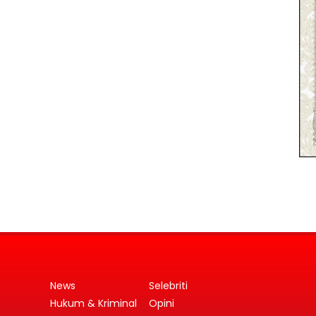
News
Selebriti
Hukum & Kriminal
Opini