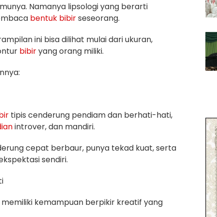
 ilmunya. Namanya lipsologi yang berarti
membaca
bentuk
bibir
seseorang.
mpilan ini bisa dilihat mulai dari ukuran,
ontur
bibir
yang orang miliki.
annya:
bir
tipis cenderung pendiam dan berhati-hati,
dian
introver, dan mandiri.
erung cepat berbaur, punya tekad kuat, serta
kspektasi sendiri.
i
i memiliki kemampuan berpikir kreatif yang