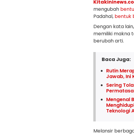
Kitakininews.co
mengubah
bent
Padahal,
bentuk
Dengan kata lain
memiliki makna te
berubah arti.
Baca Juga:
Rutin Mera
Jawab, Ini
Sering Tola
Permatasar
Mengenal B
Menghidupk
Teknologi A
Melansir berbaga