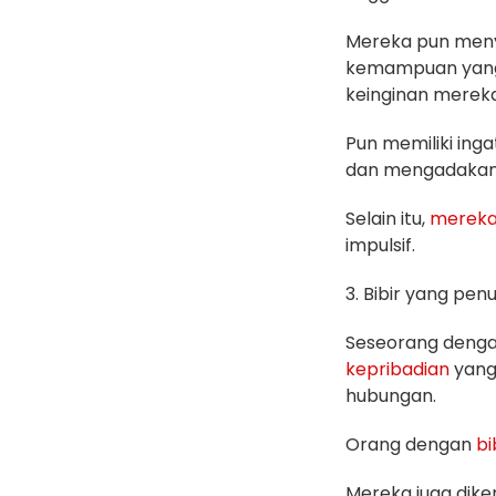
Mereka pun men
kemampuan yang d
keinginan mereka
Pun memiliki ing
dan mengadakan 
Selain itu,
merek
impulsif.
3. Bibir yang pen
Seseorang deng
kepribadian
yang
hubungan.
Orang dengan
bi
Mereka juga dike