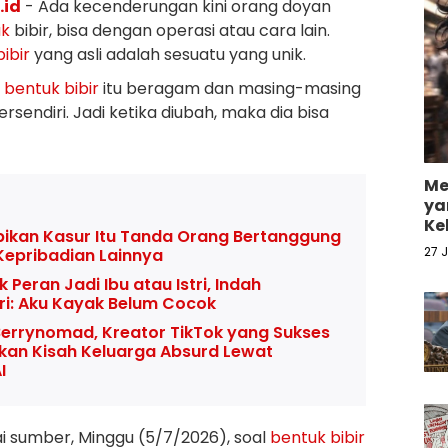
.id
- Ada kecenderungan kini orang doyan
uk
bibir, bisa dengan operasi atau cara lain.
bibir
yang asli adalah sesuatu yang unik.
,
bentuk
bibir
itu beragam dan masing-masing
rsendiri. Jadi ketika diubah, maka dia bisa
Me
ya
Ke
pikan Kasur Itu Tanda Orang Bertanggung
27 
 Kepribadian Lainnya
k Peran Jadi Ibu atau Istri, Indah
i: Aku Kayak Belum Cocok
errynomad, Kreator TikTok yang Sukses
an Kisah Keluarga Absurd Lewat
I
i sumber, Minggu (5/7/2026), soal
bentuk
bibir