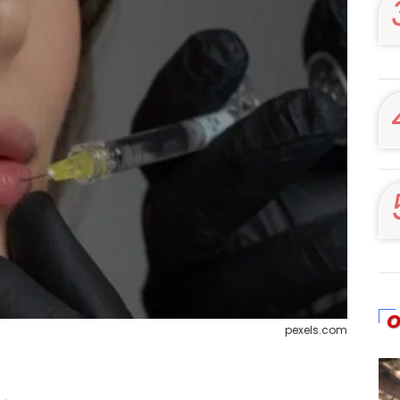
O
pexels.com