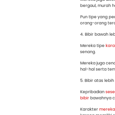
bergaul, murah ha
Pun tipe yang p
orang-orang ter
4. Bibir bawah le
Mereka tipe
kara
senang.
Mereka juga cend
hal-hal serta t
5. Bibir atas lebi
Kepribadian
sese
bibir
bawahnya ce
Karakter
mereka