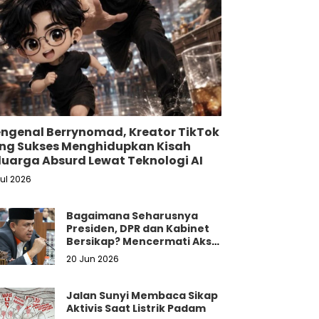
ngenal Berrynomad, Kreator TikTok
ng Sukses Menghidupkan Kisah
luarga Absurd Lewat Teknologi AI
Jul 2026
Bagaimana Seharusnya
Presiden, DPR dan Kabinet
Bersikap? Mencermati Aksi
Damai Mahasiswa dan
20 Jun 2026
Masyarakat
Jalan Sunyi Membaca Sikap
Aktivis Saat Listrik Padam