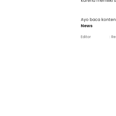
karena memiliki 
Ayo baca konten 
News
Editor
: R