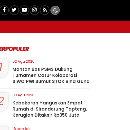
ERPOPULER
1
02 Agu 2026
Mantan Bos PSMS Dukung
Turnamen Catur Kolaborasi
SIWO PWI Sumut STOK Bina Guna
2
03 Agu 2026
Kebakaran Hanguskan Empat
Rumah di Sirandorung Tapteng,
Kerugian Ditaksir Rp350 Juta
18 jam lalu