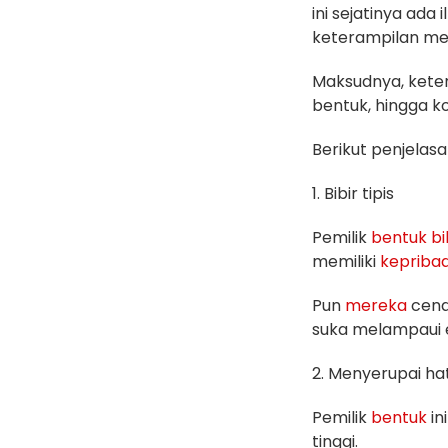
ini sejatinya ada
keterampilan 
Maksudnya, ketera
bentuk, hingga k
Berikut penjelas
1. Bibir tipis
Pemilik
bentuk
bi
memiliki
kepriba
Pun
mereka
cend
suka melampaui e
2. Menyerupai hat
Pemilik
bentuk
in
tinggi.