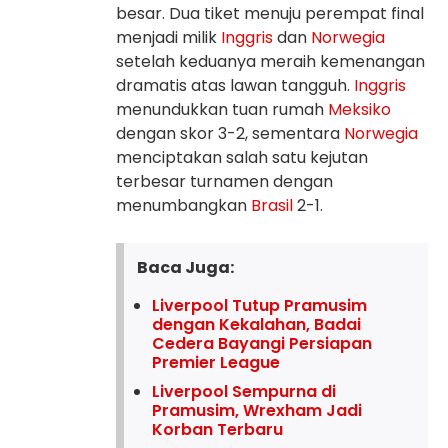
besar. Dua tiket menuju perempat final
menjadi milik
Inggris
dan
Norwegia
setelah keduanya meraih kemenangan
dramatis atas lawan tangguh.
Inggris
menundukkan tuan rumah
Meksiko
dengan skor 3-2, sementara
Norwegia
menciptakan salah satu kejutan
terbesar turnamen dengan
menumbangkan
Brasil
2-1.
Baca Juga:
Liverpool Tutup Pramusim
dengan Kekalahan, Badai
Cedera Bayangi Persiapan
Premier League
Liverpool Sempurna di
Pramusim, Wrexham Jadi
Korban Terbaru