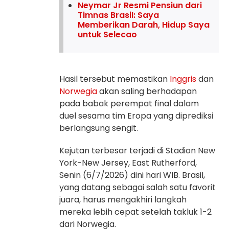
Neymar Jr Resmi Pensiun dari
Timnas Brasil: Saya
Memberikan Darah, Hidup Saya
untuk Selecao
Hasil tersebut memastikan
Inggris
dan
Norwegia
akan saling berhadapan
pada babak perempat final dalam
duel sesama tim Eropa yang diprediksi
berlangsung sengit.
Kejutan terbesar terjadi di Stadion New
York-New Jersey, East Rutherford,
Senin (6/7/2026) dini hari WIB. Brasil,
yang datang sebagai salah satu favorit
juara, harus mengakhiri langkah
mereka lebih cepat setelah takluk 1-2
dari Norwegia.