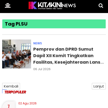
Tag PLSU
NEWS
Pemprov dan DPRD Sumut
Dapil XII Komit Tingkatkan
Fasilitas, Kesejahteraan Lansia
di PSLU Binjai
06 Jul 2026
Kembali
Lanjut
TERPOPULER
02 Agu 2026