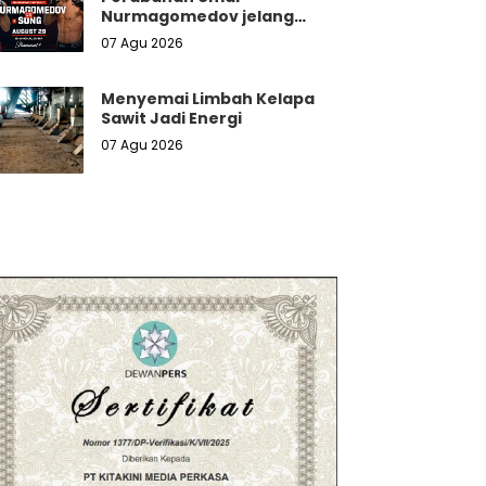
Nurmagomedov jelang
Lawan Song Yadong: Dia Kini
07 Agu 2026
Kejam
Menyemai Limbah Kelapa
Sawit Jadi Energi
07 Agu 2026