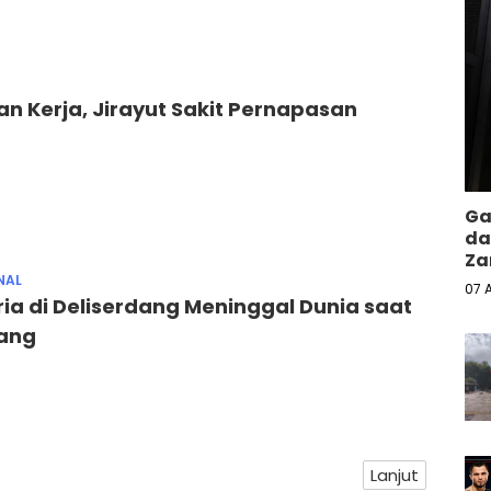
n Kerja, Jirayut Sakit Pernapasan
Ga
da
Za
NAL
07 
ia di Deliserdang Meninggal Dunia saat
nang
Lanjut