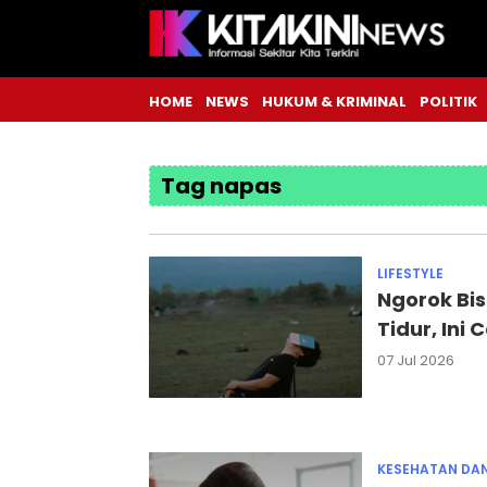
HOME
NEWS
HUKUM & KRIMINAL
POLITIK
Tag napas
LIFESTYLE
Ngorok Bis
Tidur, Ini
07 Jul 2026
KESEHATAN DA