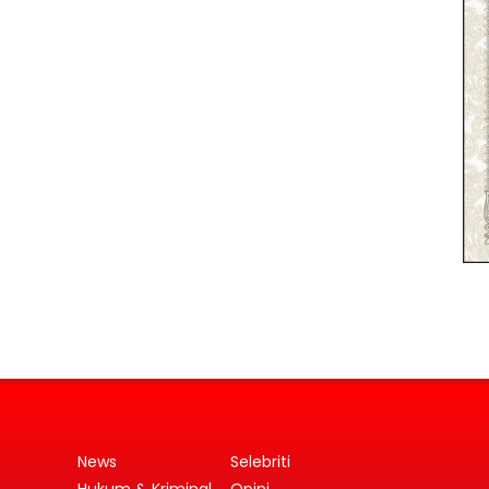
News
Selebriti