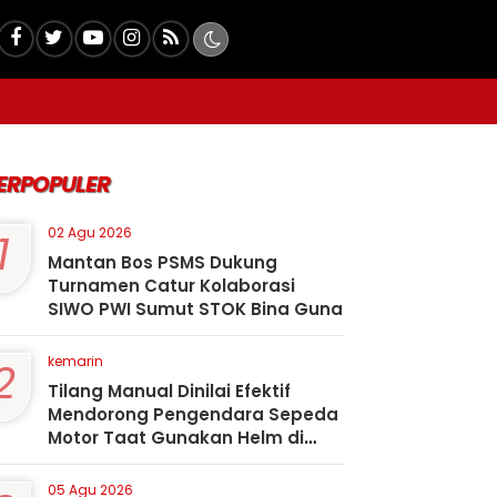
ERPOPULER
1
02 Agu 2026
Mantan Bos PSMS Dukung
Turnamen Catur Kolaborasi
SIWO PWI Sumut STOK Bina Guna
2
kemarin
Tilang Manual Dinilai Efektif
Mendorong Pengendara Sepeda
Motor Taat Gunakan Helm di
Kota Padangsidimpuan
05 Agu 2026