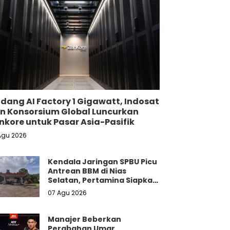
dang AI Factory 1 Gigawatt, Indosat
n Konsorsium Global Luncurkan
nkore untuk Pasar Asia-Pasifik
Agu 2026
Kendala Jaringan SPBU Picu
Antrean BBM di Nias
Selatan, Pertamina Siapkan
Skema Mitigasi Transaksi
07 Agu 2026
Manajer Beberkan
Perabahan Umar