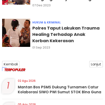
Humbahas
07 Des 2023
HUKUM & KRIMINAL
Polres Taput Lakukan Trauma
Healing Terhadap Anak
Korban Kekerasan
01 Sep 2023
Kembali
Lanjut
TERPOPULER
1
02 Agu 2026
Mantan Bos PSMS Dukung Turnamen Catur
Kolaborasi SIWO PWI Sumut STOK Bina Guna
05 Agu 2026