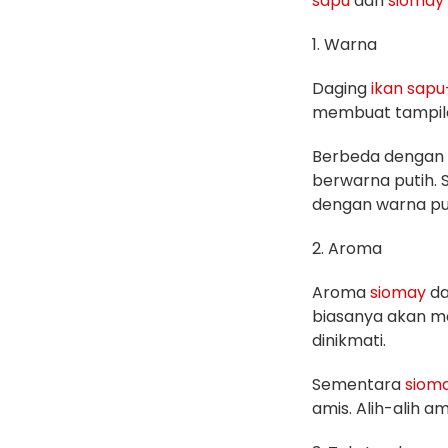
sapu
dan
siomay
1. Warna
Daging
ikan
sapu
membuat tampi
Berbeda dengan
berwarna putih. 
dengan warna put
2. Aroma
Aroma
siomay
da
biasanya akan m
dinikmati.
Sementara
siom
amis. Alih-alih am