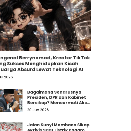
ngenal Berrynomad, Kreator TikTok
ng Sukses Menghidupkan Kisah
luarga Absurd Lewat Teknologi AI
Jul 2026
Bagaimana Seharusnya
Presiden, DPR dan Kabinet
Bersikap? Mencermati Aksi
Damai Mahasiswa dan
20 Jun 2026
Masyarakat
Jalan Sunyi Membaca Sikap
Aktivis Saat Listrik Padam