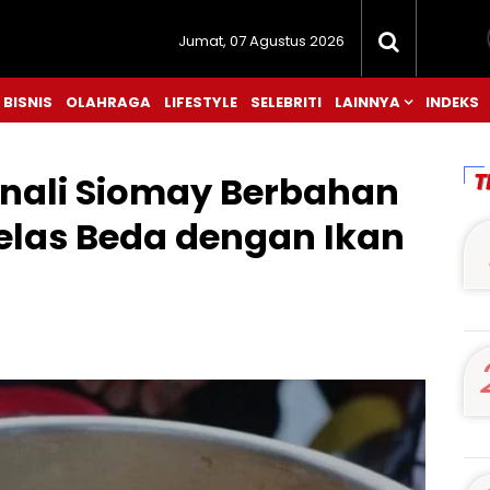
Jumat, 07 Agustus 2026
BISNIS
OLAHRAGA
LIFESTYLE
SELEBRITI
LAINNYA
INDEKS
T
enali Siomay Berbahan
elas Beda dengan Ikan