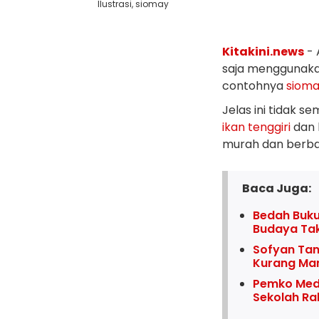
Ilustrasi, siomay
Kitakini.news
- 
saja menggunaka
contohnya
siom
Jelas ini tidak s
ikan
tenggiri
dan
murah dan berba
Baca Juga:
Bedah Buku
Budaya Ta
Sofyan Tan
Kurang M
Pemko Med
Sekolah Ra