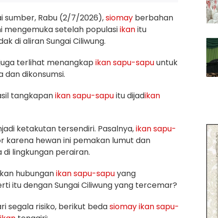
i sumber, Rabu (2/7/2026),
siomay
berbahan
ni mengemuka setelah populasi
ikan
itu
k di aliran Sungai Ciliwung.
juga terlihat menangkap
ikan
sapu-sapu
untuk
a dan dikonsumsi.
asil tangkapan
ikan
sapu-sapu
itu dijad
ikan
njadi ketakutan tersendiri. Pasalnya,
ikan
sapu-
or karena hewan ini pemakan lumut dan
 di lingkungan perairan.
ngkan hubungan
ikan
sapu-sapu
yang
rti itu dengan Sungai Ciliwung yang tercemar?
i segala risiko, berikut beda
siomay
ikan
sapu-