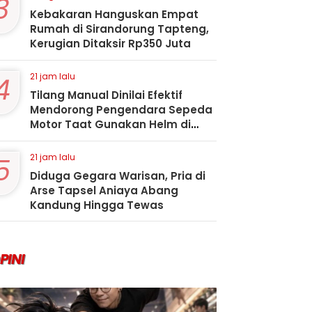
3
Kebakaran Hanguskan Empat
Rumah di Sirandorung Tapteng,
Kerugian Ditaksir Rp350 Juta
4
21 jam lalu
Tilang Manual Dinilai Efektif
Mendorong Pengendara Sepeda
Motor Taat Gunakan Helm di
Kota Padangsidimpuan
5
21 jam lalu
Diduga Gegara Warisan, Pria di
Arse Tapsel Aniaya Abang
Kandung Hingga Tewas
PINI