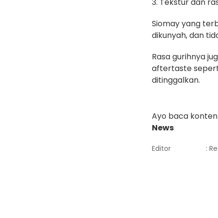
3. Tekstur dan ra
Siomay yang terb
dikunyah, dan ti
Rasa gurihnya jug
aftertaste sepert
ditinggalkan.
Ayo baca konten 
News
Editor
: R