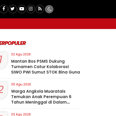
ERPOPULER
1
02 Agu 2026
Mantan Bos PSMS Dukung
Turnamen Catur Kolaborasi
SIWO PWI Sumut STOK Bina Guna
2
05 Agu 2026
Warga Angkola Muaratais
Temukan Anak Perempuan 6
Tahun Meninggal di Dalam
Sumur
03 Agu 2026