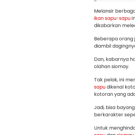
Melansir berbaga
ikan
sapu-sapu
i
dikabarkan meleda
Beberapa orang 
diambil dagingny
Dan, kabarnya h
olahan siomay.
Tak pelak, ini me
sapu
dikenal kot
kotoran yang ada
Jadi, bisa baya
berkarakter sepe
Untuk menghindar