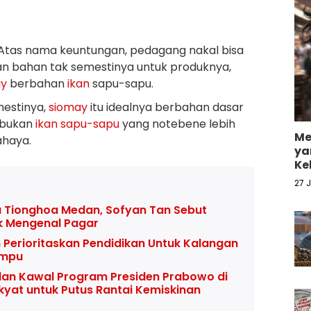
Atas nama keuntungan, pedagang nakal bisa
n bahan tak semestinya untuk produknya,
ay
berbahan
ikan
sapu-sapu.
emestinya,
siomay
itu idealnya berbahan dasar
 bukan
ikan
sapu-sapu
yang notebene lebih
Me
haya.
ya
Ke
27 
 Tionghoa Medan, Sofyan Tan Sebut
k Mengenal Pagar
 Perioritaskan Pendidikan Untuk Kalangan
ampu
an Kawal Program Presiden Prabowo di
kyat untuk Putus Rantai Kemiskinan