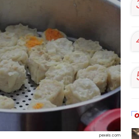
O
pexels.com