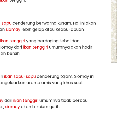
ikan
tenggiri:
-sapu
cenderung berwarna kusam. Hal ini akan
lan
siomay
lebih gelap atau keabu-abuan.
ikan
tenggiri
yang berdaging tebal dan
Siomay dari
ikan
tenggiri
umumnya akan hadir
ih bersih.
ri
ikan
sapu-sapu
cenderung tajam. Siomay ini
engeluarkan aroma amis yang khas saat
ay
dari
ikan
tenggiri
umumnya tidak berbau
is,
siomay
akan tercium gurih.