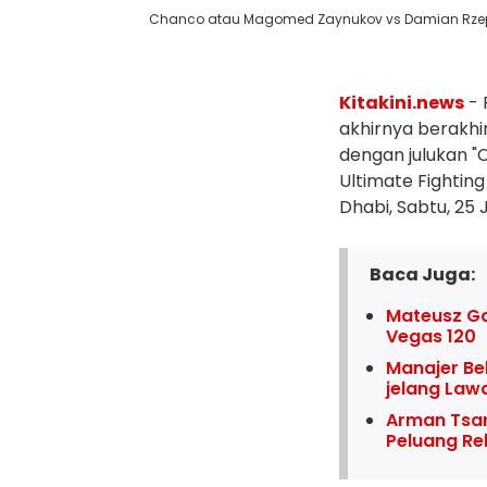
Chanco atau Magomed Zaynukov vs Damian Rzepe
Kitakini.news
- 
akhirnya berakhi
dengan julukan "
Ultimate Fightin
Dhabi, Sabtu, 25 J
Baca Juga:
Mateusz Ga
Vegas 120
Manajer B
jelang Law
Arman Tsar
Peluang Re