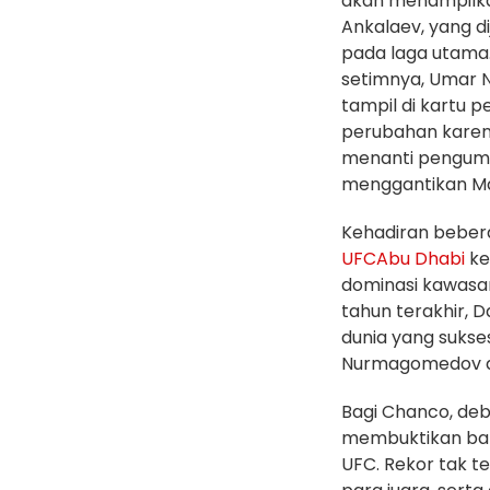
akan menampilka
Ankalaev, yang d
pada laga utama. 
setimnya, Umar 
tampil di kartu
perubahan karen
menanti pengu
menggantikan Ma
Kehadiran beber
UFC
Abu Dhabi
ke
dominasi kawasa
tahun terakhir, D
dunia yang sukse
Nurmagomedov d
Bagi Chanco, deb
membuktikan bahwa
UFC. Rekor tak t