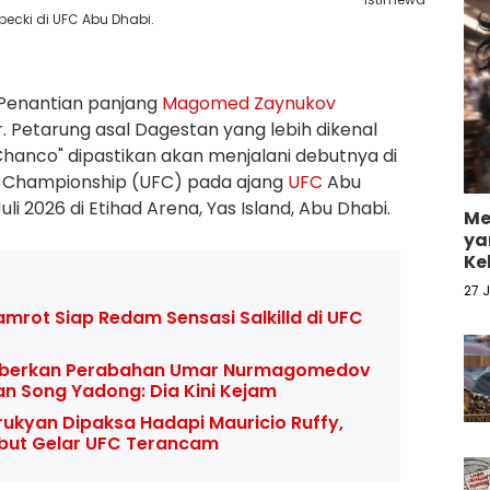
cki di UFC Abu Dhabi.
Penantian panjang
Magomed Zaynukov
r. Petarung asal Dagestan yang lebih dikenal
Chanco" dipastikan akan menjalani debutnya di
g Championship (UFC) pada ajang
UFC
Abu
uli 2026 di Etihad Arena, Yas Island, Abu Dhabi.
Me
ya
Ke
27 
mrot Siap Redam Sensasi Salkilld di UFC
eberkan Perabahan Umar Nurmagomedov
an Song Yadong: Dia Kini Kejam
ukyan Dipaksa Hadapi Mauricio Ruffy,
but Gelar UFC Terancam