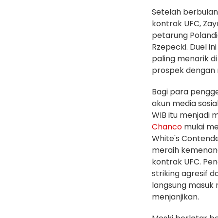
Setelah berbula
kontrak UFC, Za
petarung Polandi
Rzepecki. Duel in
paling menarik d
prospek dengan 
Bagi para pengg
akun media sosi
WIB itu menjadi
Chanco
mulai men
White's Contende
meraih kemenan
kontrak UFC. Pen
striking agresif
langsung masuk r
menjanjikan.