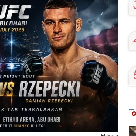
O
istimewa