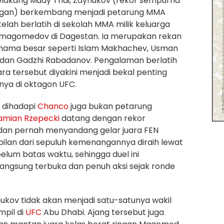
elakang Muay Thai, Zaynukov (rekor sempurna
gan) berkembang menjadi petarung MMA
elah berlatih di sekolah MMA milik keluarga
magomedov di Dagestan. Ia merupakan rekan
 nama besar seperti Islam Makhachev, Usman
an Gadzhi Rabadanov. Pengalaman berlatih
ra tersebut diyakini menjadi bekal penting
ya di oktagon UFC.
 dihadapi
Chanco
juga bukan petarung
amian Rzepecki
datang dengan rekor
 dan pernah menyandang gelar juara FEN
bilan dari sepuluh kemenangannya diraih lewat
elum batas waktu, sehingga duel ini
langsung terbuka dan penuh aksi sejak ronde
ukov tidak akan menjadi satu-satunya wakil
pil di
UFC
Abu Dhabi. Ajang tersebut juga