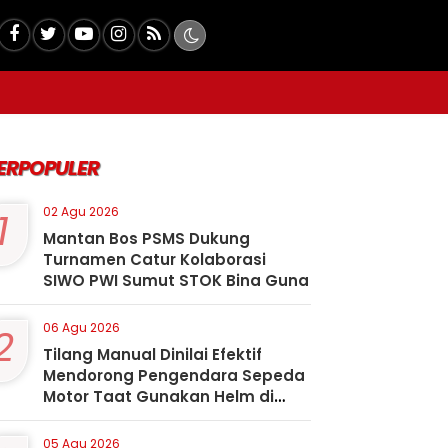
ERPOPULER
1
02 Agu 2026
Mantan Bos PSMS Dukung
Turnamen Catur Kolaborasi
SIWO PWI Sumut STOK Bina Guna
2
06 Agu 2026
Tilang Manual Dinilai Efektif
Mendorong Pengendara Sepeda
Motor Taat Gunakan Helm di
Kota Padangsidimpuan
05 Agu 2026