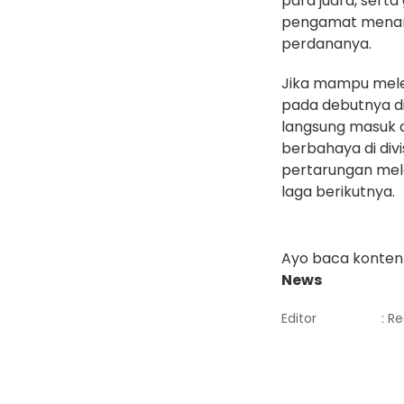
para juara, sert
pengamat menar
perdananya.
Jika mampu mele
pada debutnya d
langsung masuk d
berbahaya di div
pertarungan mel
laga berikutnya.
Ayo baca konten 
News
Editor
: R