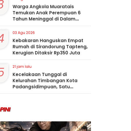
3
Warga Angkola Muaratais
Temukan Anak Perempuan 6
Tahun Meninggal di Dalam
Sumur
4
03 Agu 2026
Kebakaran Hanguskan Empat
Rumah di Sirandorung Tapteng,
Kerugian Ditaksir Rp350 Juta
5
21 jam lalu
Kecelakaan Tunggal di
Kelurahan Timbangan Kota
Padangsidimpuan, Satu
Penumpang Tewas
PINI