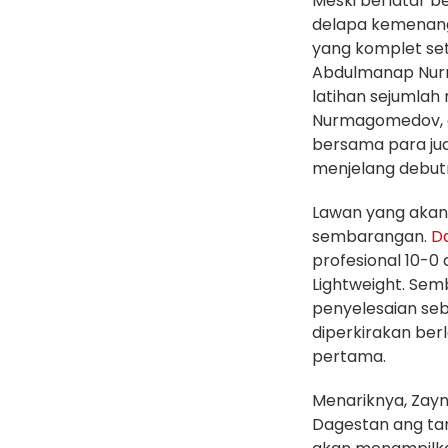
Meski berlatar b
delapa kemenan
yang komplet set
Abdulmanap Nur
latihan sejumlah
Nurmagomedov, d
bersama para jua
menjelang debutn
Lawan yang akan
sembarangan.
D
profesional 10-0
Lightweight. Sem
penyelesaian seb
diperkirakan ber
pertama.
Menariknya, Zayn
Dagestan ang tam