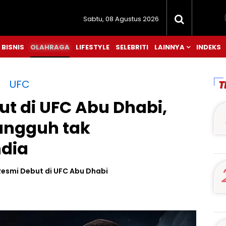
Sabtu, 08 Agustus 2026
BISNIS
OLAHRAGA
LIFESTYLE
SELEBRITI
LAINNYA
INDEKS
UFC
T
t di UFC Abu Dhabi,
angguh tak
ndia
esmi Debut di UFC Abu Dhabi