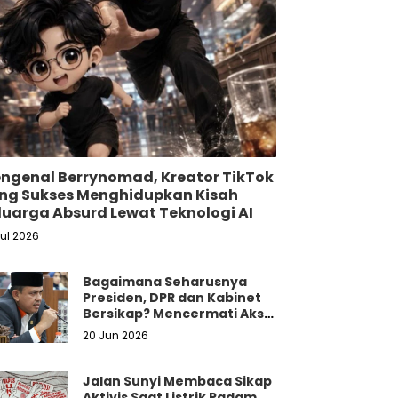
ngenal Berrynomad, Kreator TikTok
ng Sukses Menghidupkan Kisah
luarga Absurd Lewat Teknologi AI
Jul 2026
Bagaimana Seharusnya
Presiden, DPR dan Kabinet
Bersikap? Mencermati Aksi
Damai Mahasiswa dan
20 Jun 2026
Masyarakat
Jalan Sunyi Membaca Sikap
Aktivis Saat Listrik Padam