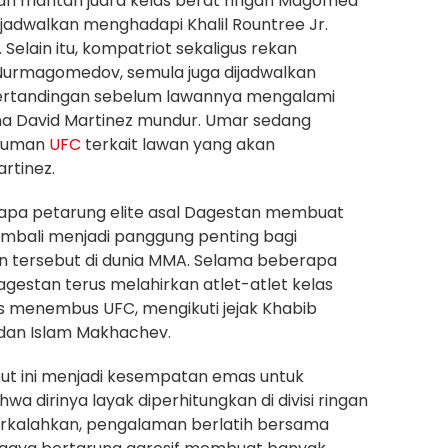
n mantan juara kelas berat ringan Magomed
ijadwalkan menghadapi Khalil Rountree Jr.
Selain itu, kompatriot sekaligus rekan
Nurmagomedov, semula juga dijadwalkan
 pertandingan sebelum lawannya mengalami
a David Martinez mundur. Umar sedang
muman
UFC
terkait lawan yang akan
rtinez.
apa petarung elite asal Dagestan membuat
mbali menjadi panggung penting bagi
n tersebut di dunia MMA. Selama beberapa
agestan terus melahirkan atlet-atlet kelas
s menembus UFC, mengikuti jejak Khabib
an Islam Makhachev.
ut ini menjadi kesempatan emas untuk
 dirinya layak diperhitungkan di divisi ringan
erkalahkan, pengalaman berlatih bersama