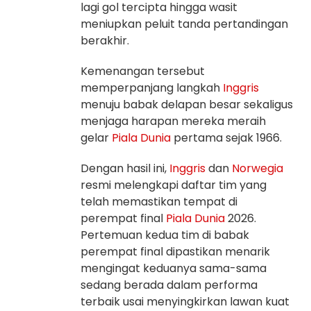
lagi gol tercipta hingga wasit
meniupkan peluit tanda pertandingan
berakhir.
Kemenangan tersebut
memperpanjang langkah
Inggris
menuju babak delapan besar sekaligus
menjaga harapan mereka meraih
gelar
Piala Dunia
pertama sejak 1966.
Dengan hasil ini,
Inggris
dan
Norwegia
resmi melengkapi daftar tim yang
telah memastikan tempat di
perempat final
Piala Dunia
2026.
Pertemuan kedua tim di babak
perempat final dipastikan menarik
mengingat keduanya sama-sama
sedang berada dalam performa
terbaik usai menyingkirkan lawan kuat