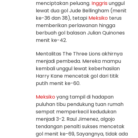
menciptakan peluang.
Inggris
unggul
lewat dua gol Jude Bellingham (menit
ke-36 dan 38), tetapi
Meksiko
terus
memberikan perlawanan hingga
berbuah gol balasan Julian Quinones
menit ke-42.
Mentalitas The Three Lions akhirnya
menjadi pembeda. Mereka mampu
kembali unggul lewat keberhasilan
Harry Kane mencetak gol dari titik
putih menit ke-60.
Meksiko
yang tampil di hadapan
puluhan tibu pendukung tuan rumah
sempat memperkecil kedudukan
menjadi 3-2. Raul Jimenez, algojo
tendangan penalti sukses mencetak
gol menit ke-69, Sayangnya, tidak ada