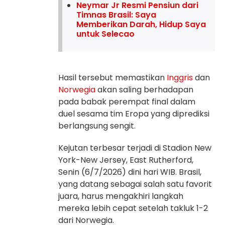
Neymar Jr Resmi Pensiun dari
Timnas Brasil: Saya
Memberikan Darah, Hidup Saya
untuk Selecao
Hasil tersebut memastikan
Inggris
dan
Norwegia
akan saling berhadapan
pada babak perempat final dalam
duel sesama tim Eropa yang diprediksi
berlangsung sengit.
Kejutan terbesar terjadi di Stadion New
York-New Jersey, East Rutherford,
Senin (6/7/2026) dini hari WIB. Brasil,
yang datang sebagai salah satu favorit
juara, harus mengakhiri langkah
mereka lebih cepat setelah takluk 1-2
dari Norwegia.