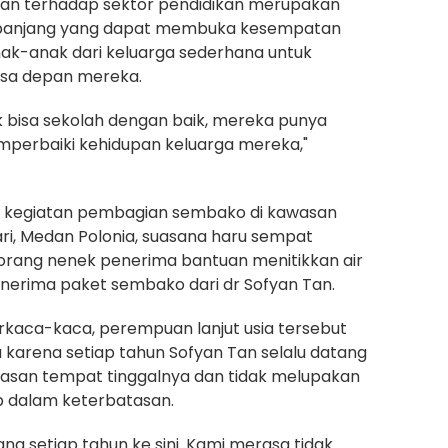
tian terhadap sektor pendidikan merupakan
a panjang yang dapat membuka kesempatan
anak-anak dari keluarga sederhana untuk
sa depan mereka.
 bisa sekolah dengan baik, mereka punya
erbaiki kehidupan keluarga mereka,"
u kegiatan pembagian sembako di kawasan
ari, Medan Polonia, suasana haru sempat
seorang nenek penerima bantuan menitikkan air
nerima paket sembako dari dr Sofyan Tan.
kaca-kaca, perempuan lanjut usia tersebut
karena setiap tahun Sofyan Tan selalu datang
asan tempat tinggalnya dan tidak melupakan
p dalam keterbatasan.
tang setiap tahun ke sini. Kami merasa tidak