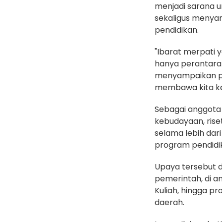
menjadi sarana 
sekaligus menya
pendidikan.
"Ibarat merpati y
hanya perantara
menyampaikan pe
membawa kita kel
Sebagai anggot
kebudayaan, rise
selama lebih dar
program pendidi
Upaya tersebut d
pemerintah, di 
Kuliah, hingga pr
daerah.