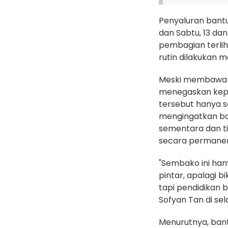
Penyaluran bant
dan Sabtu, 13 dan
pembagian terlih
rutin dilakukan me
Meski membawa 
menegaskan kep
tersebut hanya 
mengingatkan b
sementara dan t
secara permane
"Sembako ini hany
pintar, apalagi b
tapi pendidikan b
Sofyan Tan di sel
Menurutnya, ban