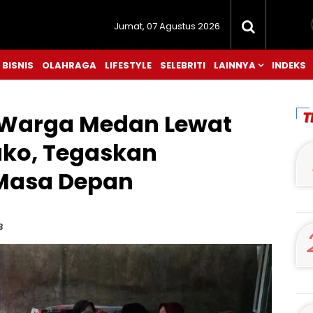
Jumat, 07 Agustus 2026
BISNIS
OLAHRAGA
LIFESTYLE
SELEBRITI
LAINNYA
INDEKS
T
 Warga Medan Lewat
ko, Tegaskan
 Masa Depan
B