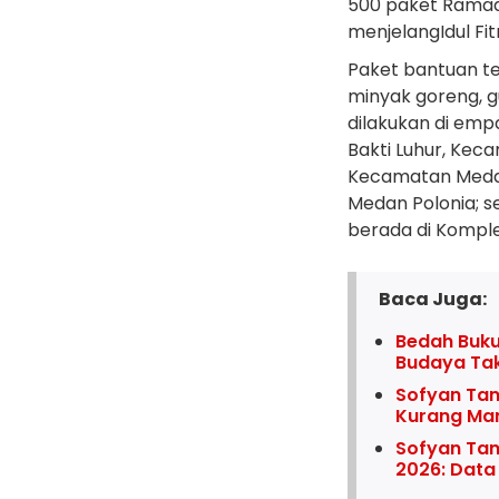
500 paket Ramad
menjelangIdul Fitr
Paket bantuan te
minyak goreng, g
dilakukan di empa
Bakti Luhur, Kec
Kecamatan Medan
Medan Polonia; s
berada di Komple
Baca Juga:
Bedah Buku
Budaya Ta
Sofyan Tan
Kurang M
Sofyan Tan
2026: Data