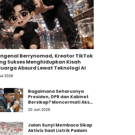
ngenal Berrynomad, Kreator TikTok
ng Sukses Menghidupkan Kisah
luarga Absurd Lewat Teknologi AI
Jul 2026
Bagaimana Seharusnya
Presiden, DPR dan Kabinet
Bersikap? Mencermati Aksi
Damai Mahasiswa dan
20 Jun 2026
Masyarakat
Jalan Sunyi Membaca Sikap
Aktivis Saat Listrik Padam