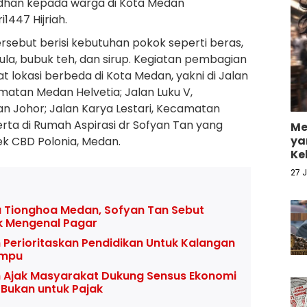
han kepada warga di Kota Medan
i1447 Hijriah.
rsebut berisi kebutuhan pokok seperti beras,
ula, bubuk teh, dan sirup. Kegiatan pembagian
t lokasi berbeda di Kota Medan, yakni di Jalan
amatan Medan Helvetia; Jalan Luku V,
 Johor; Jalan Karya Lestari, Kecamatan
erta di Rumah Aspirasi dr Sofyan Tan yang
Me
ya
k CBD Polonia, Medan.
Ke
27 
 Tionghoa Medan, Sofyan Tan Sebut
k Mengenal Pagar
 Perioritaskan Pendidikan Untuk Kalangan
ampu
 Ajak Masyarakat Dukung Sensus Ekonomi
 Bukan untuk Pajak