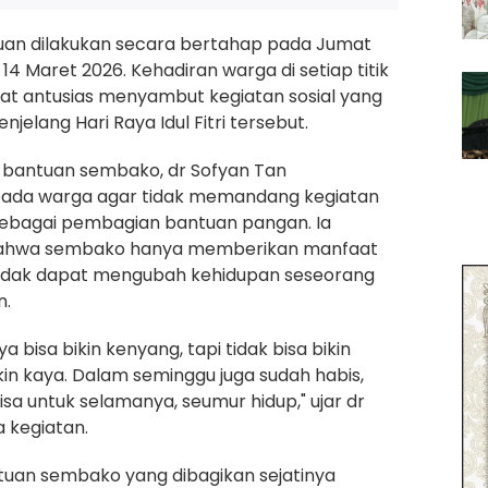
uan dilakukan secara bertahap pada Jumat
 14 Maret 2026. Kehadiran warga di setiap titik
at antusias menyambut kegiatan sosial yang
njelang Hari Raya Idul Fitri tersebut.
bantuan sembako, dr Sofyan Tan
ada warga agar tidak memandang kegiatan
sebagai pembagian bantuan pangan. Ia
ahwa sembako hanya memberikan manfaat
idak dapat mengubah kehidupan seseorang
n.
a bisa bikin kenyang, tapi tidak bisa bikin
ikin kaya. Dalam seminggu juga sudah habis,
isa untuk selamanya, seumur hidup," ujar dr
a kegiatan.
tuan sembako yang dibagikan sejatinya