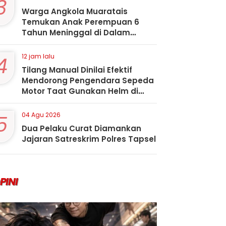
3
Warga Angkola Muaratais
Temukan Anak Perempuan 6
Tahun Meninggal di Dalam
Sumur
4
12 jam lalu
Tilang Manual Dinilai Efektif
Mendorong Pengendara Sepeda
Motor Taat Gunakan Helm di
Kota Padangsidimpuan
5
04 Agu 2026
Dua Pelaku Curat Diamankan
Jajaran Satreskrim Polres Tapsel
PINI