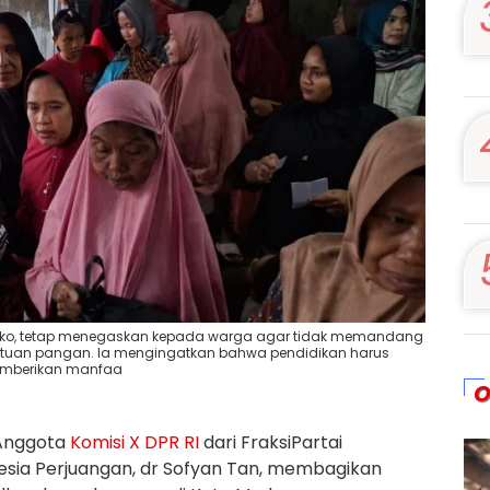
ko, tetap menegaskan kepada warga agar tidak memandang
ntuan pangan. Ia mengingatkan bahwa pendidikan harus
emberikan manfaa
O
Anggota
Komisi X DPR RI
dari FraksiPartai
esia Perjuangan, dr Sofyan Tan, membagikan