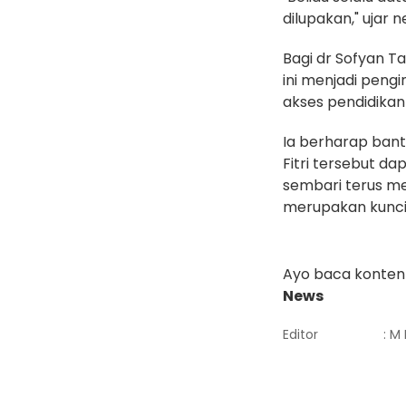
dilupakan," ujar n
Bagi dr Sofyan T
ini menjadi pen
akses pendidikan 
Ia berharap bant
Fitri tersebut d
sembari terus m
merupakan kunci
Ayo baca konten 
News
Editor
: M 