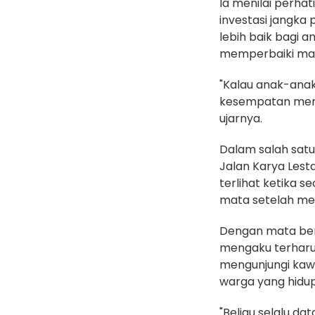
Ia menilai perha
investasi jangk
lebih baik bagi 
memperbaiki ma
"Kalau anak-anak
kesempatan memp
ujarnya.
Dalam salah sat
Jalan Karya Lest
terlihat ketika 
mata setelah me
Dengan mata ber
mengaku terharu 
mengunjungi kaw
warga yang hidu
"Beliau selalu da