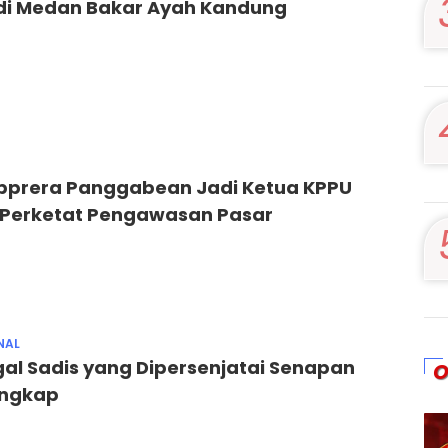
a di Medan Bakar Ayah Kandung
pprera Panggabean Jadi Ketua KPPU
p Perketat Pengawasan Pasar
NAL
gal Sadis yang Dipersenjatai Senapan
O
angkap