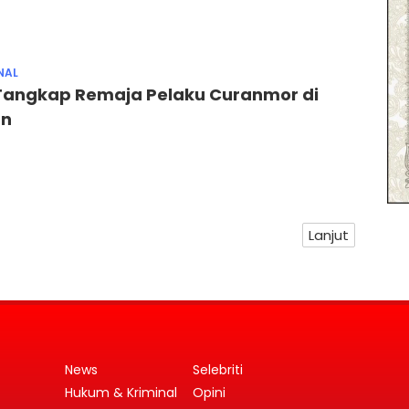
NAL
Tangkap Remaja Pelaku Curanmor di
un
Lanjut
News
Selebriti
Hukum & Kriminal
Opini