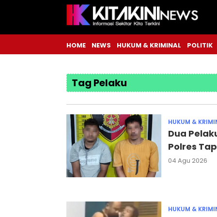
HOME
NEWS
HUKUM & KRIMINAL
POLITIK
Tag Pelaku
HUKUM & KRIMI
Dua Pelak
Polres Tap
04 Agu 2026
HUKUM & KRIMI