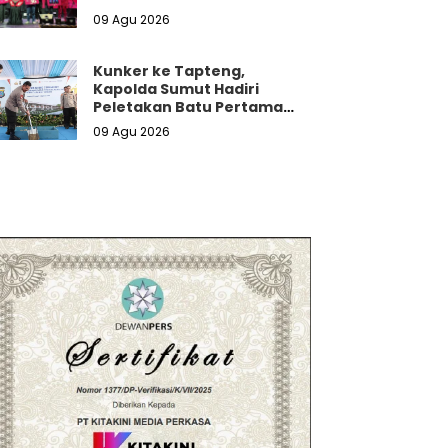
5G Tanpa Batas Kuota
09 Agu 2026
Kunker ke Tapteng,
Kapolda Sumut Hadiri
Peletakan Batu Pertama
Pembangunan Rusun Polres
09 Agu 2026