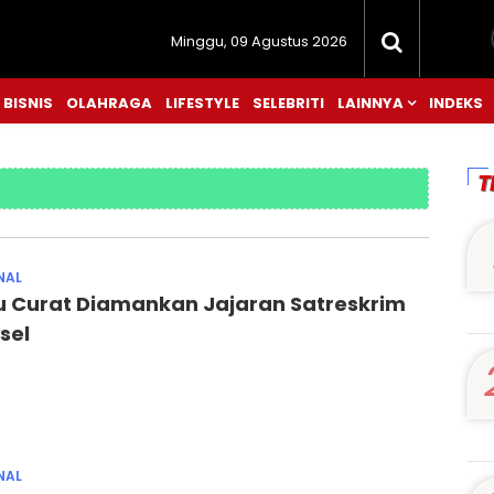
Minggu, 09 Agustus 2026
BISNIS
OLAHRAGA
LIFESTYLE
SELEBRITI
LAINNYA
INDEKS
T
NAL
u Curat Diamankan Jajaran Satreskrim
sel
NAL