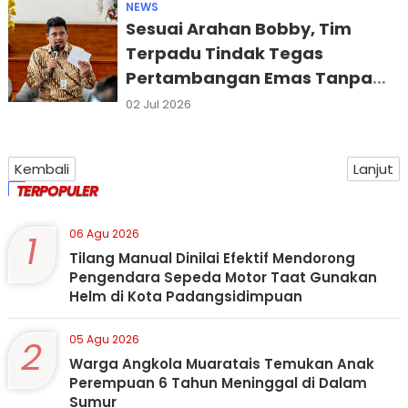
NEWS
Sesuai Arahan Bobby, Tim
Terpadu Tindak Tegas
Pertambangan Emas Tanpa
Izin di Kotanopan
02 Jul 2026
Kembali
Lanjut
TERPOPULER
1
06 Agu 2026
Tilang Manual Dinilai Efektif Mendorong
Pengendara Sepeda Motor Taat Gunakan
Helm di Kota Padangsidimpuan
2
05 Agu 2026
Warga Angkola Muaratais Temukan Anak
Perempuan 6 Tahun Meninggal di Dalam
Sumur