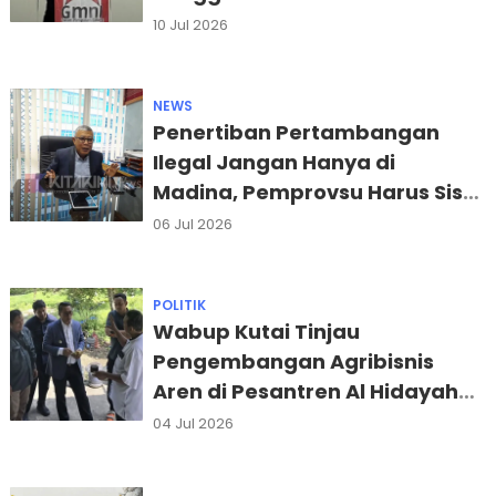
Jampidsus Febrie Adriansyah
10 Jul 2026
NEWS
Penertiban Pertambangan
Ilegal Jangan Hanya di
Madina, Pemprovsu Harus Sisir
Daerah Lain
06 Jul 2026
POLITIK
Wabup Kutai Tinjau
Pengembangan Agribisnis
Aren di Pesantren Al Hidayah
Deli Serdang
04 Jul 2026