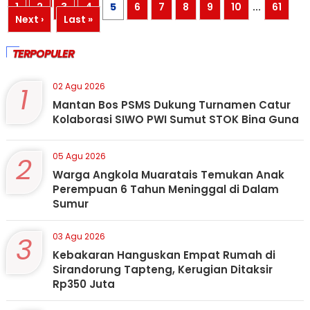
1
2
3
4
5
6
7
8
9
10
...
61
Next ›
Last »
TERPOPULER
1
02 Agu 2026
Mantan Bos PSMS Dukung Turnamen Catur
Kolaborasi SIWO PWI Sumut STOK Bina Guna
2
05 Agu 2026
Warga Angkola Muaratais Temukan Anak
Perempuan 6 Tahun Meninggal di Dalam
Sumur
3
03 Agu 2026
Kebakaran Hanguskan Empat Rumah di
Sirandorung Tapteng, Kerugian Ditaksir
Rp350 Juta