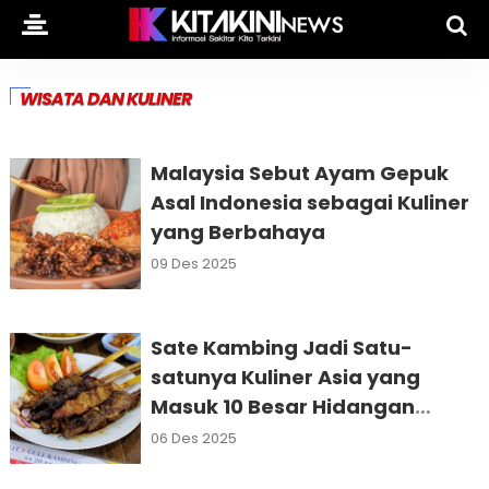
WISATA DAN KULINER
Malaysia Sebut Ayam Gepuk
Asal Indonesia sebagai Kuliner
yang Berbahaya
09 Des 2025
Sate Kambing Jadi Satu-
satunya Kuliner Asia yang
Masuk 10 Besar Hidangan
Terenak di Dunia
06 Des 2025