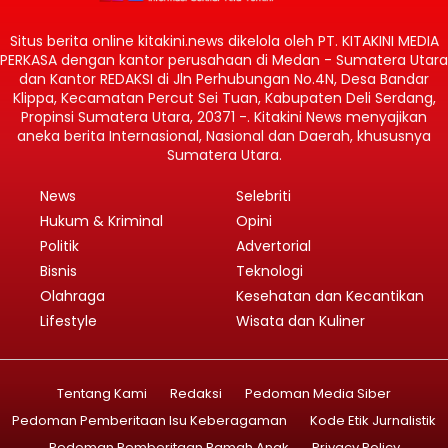
Situs berita online kitakini.news dikelola oleh PT. KITAKINI MEDIA
PERKASA dengan kantor perusahaan di Medan - Sumatera Utara
dan Kantor REDAKSI di Jln Perhubungan No.4N, Desa Bandar
Klippa, Kecamatan Percut Sei Tuan, Kabupaten Deli Serdang,
Propinsi Sumatera Utara, 20371 -. Kitakini News menyajikan
aneka berita Internasional, Nasional dan Daerah, khususnya
Sumatera Utara.
News
Selebriti
Hukum & Kriminal
Opini
Politik
Advertorial
Bisnis
Teknologi
Olahraga
Kesehatan dan Kecantikan
Lifestyle
Wisata dan Kuliner
Tentang Kami
Redaksi
Pedoman Media Siber
Pedoman Pemberitaan Isu Keberagaman
Kode Etik Jurnalistik
Pedoman Pemberitaan Ramah Anak
Privacy Policy