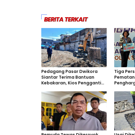
BERITA TERKAIT
Pedagang Pasar Dwikora
Tiga Pers
Siantar Terima Bantuan
Pematang
Kebakaran, Kios Pengganti
Pengharg
Disiapkan
Sumut
Pemuda Tewas Dikeroyok
Usai Dik