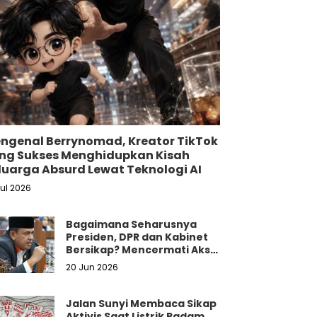
ngenal Berrynomad, Kreator TikTok
ng Sukses Menghidupkan Kisah
luarga Absurd Lewat Teknologi AI
Jul 2026
Bagaimana Seharusnya
Presiden, DPR dan Kabinet
Bersikap? Mencermati Aksi
Damai Mahasiswa dan
20 Jun 2026
Masyarakat
Jalan Sunyi Membaca Sikap
Aktivis Saat Listrik Padam