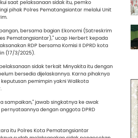
ui saat pelaksanaan sidak itu, pemko
ngi pihak Polres Pematangsiantar melalui Unit
im.
apangan, bersama bagian Ekonomi (Satreskrim
res Pematangsiantar)," ucap Herbert kepada
laksanakan RDP bersama Komisi II DPRD kota
in (17/3/2025).
pelaksanaan sidak terkait Minyakita itu dengan
 belum bersedia dijelaskannya. Karna pihaknya
keputusan pemimpin yakni Walikota
.
ita sampaikan," jawab singkatnya ke awak
i pernyataannya dengan anggota DPRD
ara itu Polres Kota Pematangsiantar
knya sudah melaksanakan sidak pengecekan