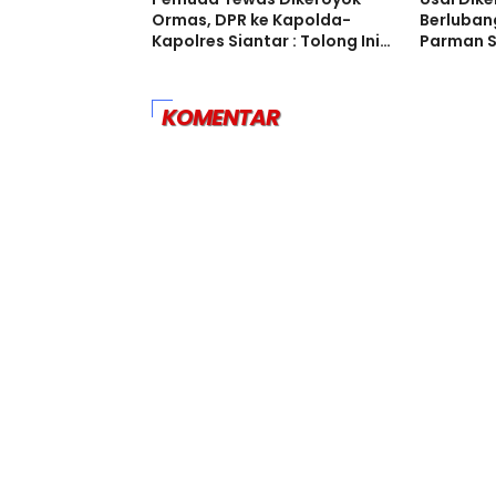
Ormas, DPR ke Kapolda-
Berluban
Kapolres Siantar : Tolong Ini
Parman S
Disikapi
KOMENTAR