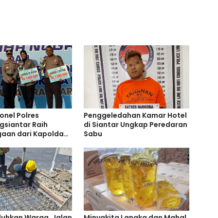
onel Polres
Penggeledahan Kamar Hotel
siantar Raih
di Siantar Ungkap Peredaran
aan dari Kapolda
Sabu
eluhkan Warga, Jalan
Minyakita Langka dan Mahal,