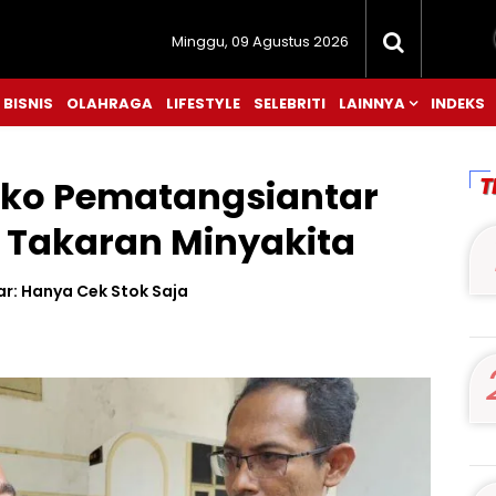
Minggu, 09 Agustus 2026
BISNIS
OLAHRAGA
LIFESTYLE
SELEBRITI
LAINNYA
INDEKS
T
mko Pematangsiantar
 Takaran Minyakita
ar: Hanya Cek Stok Saja