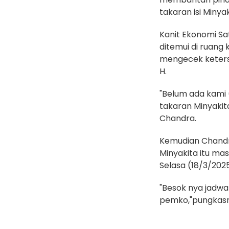
takaran isi Miny
Kanit Ekonomi Sa
ditemui di ruan
mengecek keters
H.
"Belum ada kami
takaran Minyakit
Chandra.
Kemudian Chandr
Minyakita itu ma
Selasa (18/3/2025
"Besok nya jadwa
pemko,"pungkasn