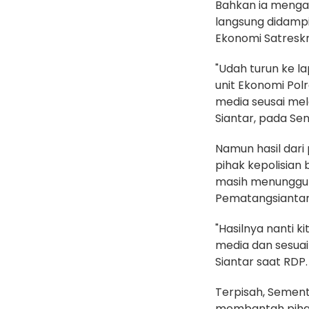
Bahkan ia mengak
langsung didampi
Ekonomi Satreskr
"Udah turun ke l
unit Ekonomi Pol
media seusai me
Siantar, pada Sen
Namun hasil dari 
pihak kepolisian
masih menunggu 
Pematangsiantar
"Hasilnya nanti k
media dan sesua
Siantar saat RDP.
Terpisah, Sement
membantah piha