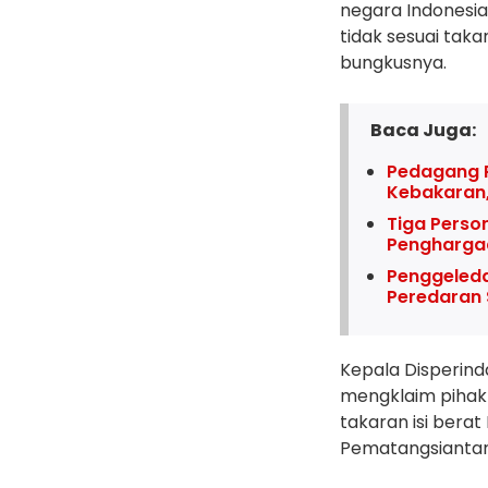
negara Indonesia
tidak sesuai takar
bungkusnya.
Baca Juga:
Pedagang P
Kebakaran,
Tiga Perso
Pengharga
Penggeleda
Peredaran
Kepala Disperind
mengklaim pihak
takaran isi bera
Pematangsiantar