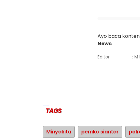
Ayo baca konten 
News
Editor
: M 
TAGS
Minyakita
pemko siantar
polr