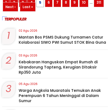
1
2
3
4
5
6
7
8
9
10
...
311
Next ›
Last »
TERPOPULER
1
02 Agu 2026
Mantan Bos PSMS Dukung Turnamen Catur
Kolaborasi SIWO PWI Sumut STOK Bina Guna
2
03 Agu 2026
Kebakaran Hanguskan Empat Rumah di
Sirandorung Tapteng, Kerugian Ditaksir
Rp350 Juta
3
05 Agu 2026
Warga Angkola Muaratais Temukan Anak
Perempuan 6 Tahun Meninggal di Dalam
Sumur