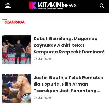
OLAHRAGA
Debut Gemilang, Magomed
Zaynukov Akhiri Rekor
Sempurna Rzepecki: Dominan!
26 Jul 2026
Justin Gaethje Tolak Rematch
Ilia Topuria, Pilih Arman
Tsarukyan Jadi Penantang
Berikutnya
25 Jul 2026