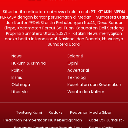
Situs berita online kitakini.news dikelola oleh PT. KITAKINI MEDIA
PERKASA dengan kantor perusahaan di Medan - Sumatera Utara
dan Kantor REDAKSI di Jln Perhubungan No.4N, Desa Bandar
Klippa, Kecamatan Percut Sei Tuan, Kabupaten Deli Serdang,
Propinsi Sumatera Utara, 20371 -. Kitakini News menyajikan
aneka berita Internasional, Nasional dan Daerah, khususnya
Sumatera Utara.
News
Selebriti
Hukum & Kriminal
Opini
Politik
Advertorial
Bisnis
Teknologi
Olahraga
Kesehatan dan Kecantikan
Lifestyle
Wisata dan Kuliner
Tentang Kami
Redaksi
Pedoman Media Siber
Pedoman Pemberitaan Isu Keberagaman
Kode Etik Jurnalistik
Pedoman Pemberitaan Ramah Anak
Privacy Policy