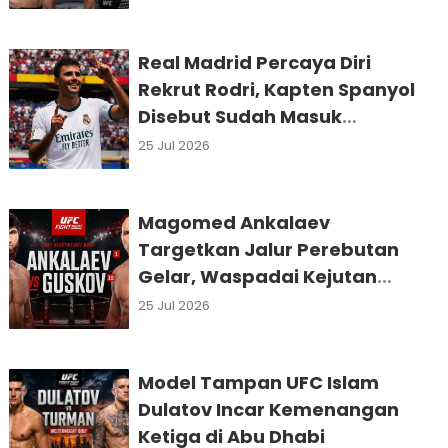
Real Madrid Percaya Diri
Rekrut Rodri, Kapten Spanyol
Disebut Sudah Masuk
Kerangka Tim
25 Jul 2026
Magomed Ankalaev
Targetkan Jalur Perebutan
Gelar, Waspadai Kejutan
Guskov di Abu Dhabi
25 Jul 2026
Model Tampan UFC Islam
Dulatov Incar Kemenangan
Ketiga di Abu Dhabi