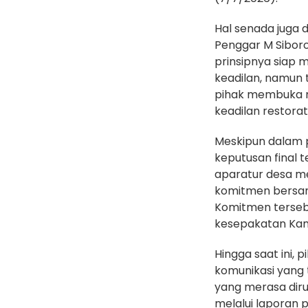
Hal senada juga 
Penggar M Siboro
prinsipnya siap 
keadilan, namun 
pihak membuka ru
keadilan restorati
Meskipun dalam 
keputusan final t
aparatur desa m
komitmen bersam
Komitmen terseb
kesepakatan Ka
Hingga saat ini,
komunikasi yang
yang merasa dir
melalui laporan p