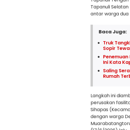
Tapanuli Selatan
antar warga dua 
Baca Juga:
Truk Tangk
Sopir Tewa
Penemuan 
Ini Kata K
Saling Ser
Rumah Terba
Langkah ini diamb
perusakan fasili
Sihapas (Kecama
dengan warga D
Muarabatangtoru