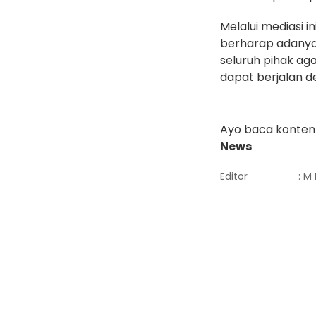
Melalui mediasi i
berharap adanya 
seluruh pihak ag
dapat berjalan d
Ayo baca konten 
News
Editor
: M 