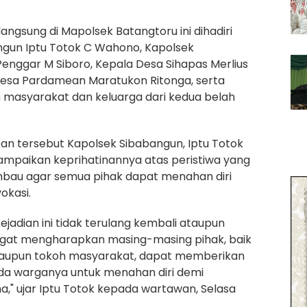
angsung di Mapolsek Batangtoru ini dihadiri
ngun Iptu Totok C Wahono, Kapolsek
enggar M Siboro, Kepala Desa Sihapas Merlius
Desa Pardamean Maratukon Ritonga, serta
 masyarakat dan keluarga dari kedua belah
n tersebut Kapolsek Sibabangun, Iptu Totok
paikan keprihatinannya atas peristiwa yang
imbau agar semua pihak dapat menahan diri
okasi.
jadian ini tidak terulang kembali ataupun
ngat mengharapkan masing-masing pihak, baik
aupun tokoh masyarakat, dapat memberikan
da warganya untuk menahan diri demi
," ujar Iptu Totok kepada wartawan, Selasa