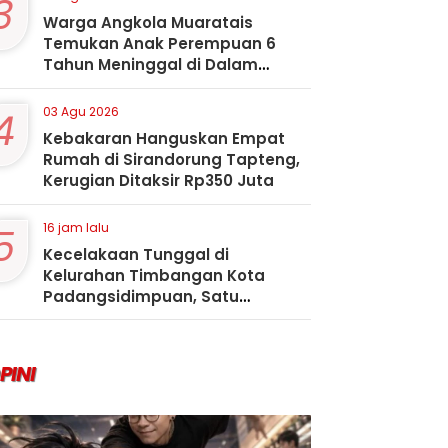
3
Warga Angkola Muaratais
Temukan Anak Perempuan 6
Tahun Meninggal di Dalam
Sumur
4
03 Agu 2026
Kebakaran Hanguskan Empat
Rumah di Sirandorung Tapteng,
Kerugian Ditaksir Rp350 Juta
5
16 jam lalu
Kecelakaan Tunggal di
Kelurahan Timbangan Kota
Padangsidimpuan, Satu
Penumpang Tewas
PINI