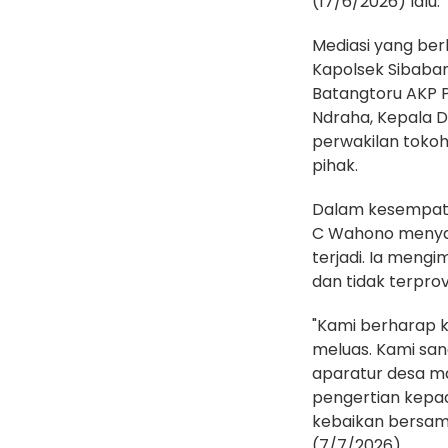
(17/6/2026) lalu.
Mediasi yang berl
Kapolsek Sibaba
Batangtoru AKP P
Ndraha, Kepala 
perwakilan tokoh
pihak.
Dalam kesempata
C Wahono menyam
terjadi. Ia meng
dan tidak terprov
"Kami berharap ke
meluas. Kami sa
aparatur desa m
pengertian kepa
kebaikan bersama
(7/7/2026).