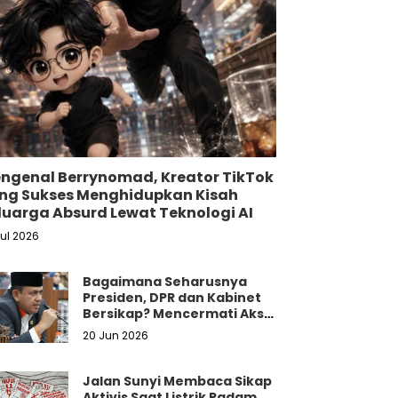
ngenal Berrynomad, Kreator TikTok
ng Sukses Menghidupkan Kisah
luarga Absurd Lewat Teknologi AI
Jul 2026
Bagaimana Seharusnya
Presiden, DPR dan Kabinet
Bersikap? Mencermati Aksi
Damai Mahasiswa dan
20 Jun 2026
Masyarakat
Jalan Sunyi Membaca Sikap
Aktivis Saat Listrik Padam