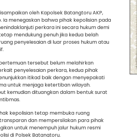
disampaikan oleh Kapolsek Batangtoru AKP,
. Ia menegaskan bahwa pihak kepolisian pada
menindaklanjuti perkara ini secara hukum demi
tetap mendukung penuh jika kedua belah
ang penyelesaian di luar proses hukum atau
f.
pertemuan tersebut belum melahirkan
erkait penyelesaian perkara, kedua pihak
enunjukkan itikad baik dengan menyepakati
a untuk menjaga ketertiban wilayah.
ut kemudian dituangkan dalam bentuk surat
mtibmas.
 pihak kepolisian tetap membuka ruang
 transparan dan mempersilakan para pihak
ugikan untuk menempuh jalur hukum resmi
olisi di Polsek Batangtoru.