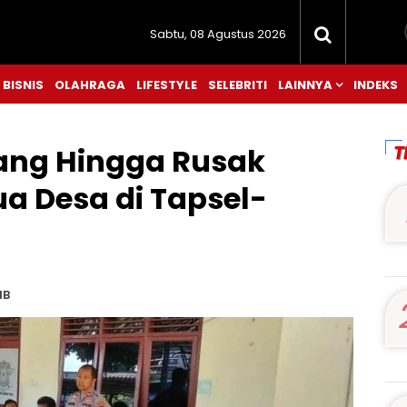
Sabtu, 08 Agustus 2026
BISNIS
OLAHRAGA
LIFESTYLE
SELEBRITI
LAINNYA
INDEKS
T
ang Hingga Rusak
ua Desa di Tapsel-
IB