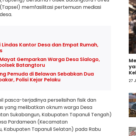
 (Tapsel) memfasilitasi pertemuan mediasi
desa.
i Lindas Kantor Desa dan Empat Rumah,
s
Mayat Gemparkan Warga Desa Sialogo,
Me
apolsek Batangtoru
ya
Ke
ang Pemuda di Belawan Sebabkan Dua
kar, Polisi Kejar Pelaku
27 
il pasca-terjadinya perselisihan fisik dan
tas yang melibatkan oknum warga Desa
tan Sukabangun, Kabupaten Tapanuli Tengah)
esa Pardamean (Kecamatan
, Kabupaten Tapanuli Selatan) pada Rabu