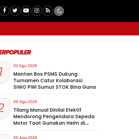
ERPOPULER
1
02 Agu 2026
Mantan Bos PSMS Dukung
Turnamen Catur Kolaborasi
SIWO PWI Sumut STOK Bina Guna
2
06 Agu 2026
Tilang Manual Dinilai Efektif
Mendorong Pengendara Sepeda
Motor Taat Gunakan Helm di
Kota Padangsidimpuan
05 Agu 2026