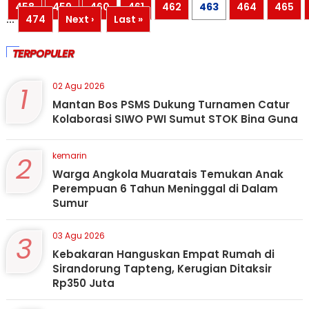
458
459
460
461
462
463
464
465
...
474
Next ›
Last »
TERPOPULER
1
02 Agu 2026
Mantan Bos PSMS Dukung Turnamen Catur
Kolaborasi SIWO PWI Sumut STOK Bina Guna
2
kemarin
Warga Angkola Muaratais Temukan Anak
Perempuan 6 Tahun Meninggal di Dalam
Sumur
3
03 Agu 2026
Kebakaran Hanguskan Empat Rumah di
Sirandorung Tapteng, Kerugian Ditaksir
Rp350 Juta