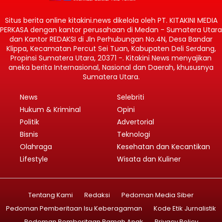
Situs berita online kitakini.news dikelola oleh PT. KITAKINI MEDIA
PERKASA dengan kantor perusahaan di Medan - Sumatera Utara
dan Kantor REDAKSI di Jln Perhubungan No.4N, Desa Bandar
Klippa, Kecamatan Percut Sei Tuan, Kabupaten Deli Serdang,
Propinsi Sumatera Utara, 20371 -. Kitakini News menyajikan
aneka berita Internasional, Nasional dan Daerah, khususnya
Sumatera Utara.
News
Selebriti
Hukum & Kriminal
Opini
Politik
Advertorial
Bisnis
Teknologi
Olahraga
Kesehatan dan Kecantikan
Lifestyle
Wisata dan Kuliner
Tentang Kami
Redaksi
Pedoman Media Siber
Pedoman Pemberitaan Isu Keberagaman
Kode Etik Jurnalistik
Pedoman Pemberitaan Ramah Anak
Privacy Policy