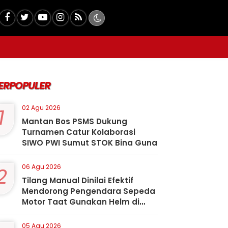
ERPOPULER
1
02 Agu 2026
Mantan Bos PSMS Dukung
Turnamen Catur Kolaborasi
SIWO PWI Sumut STOK Bina Guna
2
06 Agu 2026
Tilang Manual Dinilai Efektif
Mendorong Pengendara Sepeda
Motor Taat Gunakan Helm di
Kota Padangsidimpuan
05 Agu 2026