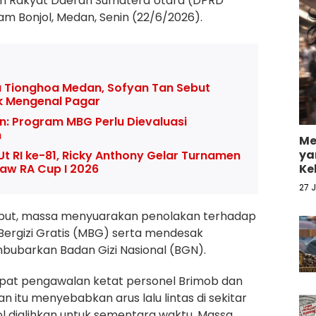
n Rakyat Daerah Sumatera Utara (DPRD
am Bonjol, Medan, Senin (22/6/2026).
 Tionghoa Medan, Sofyan Tan Sebut
k Mengenal Pagar
en: Program MBG Perlu Dievaluasi
h
Me
ya
Ut RI ke-81, Ricky Anthony Gelar Turnamen
aw RA Cup I 2026
Ke
27 
ebut, massa menyuarakan penolakan terhadap
ergizi Gratis (MBG) serta mendesak
ubarkan Badan Gizi Nasional (BGN).
pat pengawalan ketat personel Brimob dan
 itu menyebabkan arus lalu lintas di sekitar
l dialihkan untuk sementara waktu. Massa