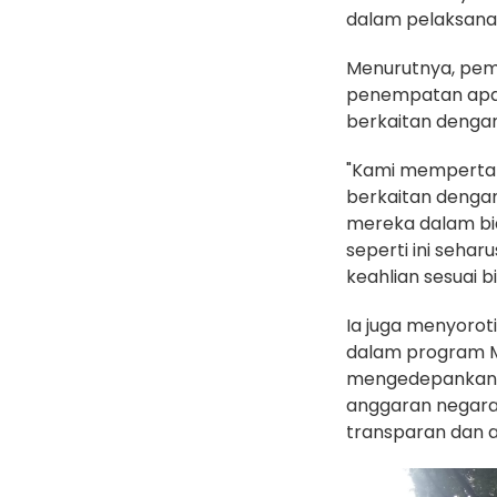
dalam pelaksan
Menurutnya, pem
penempatan apar
berkaitan denga
"Kami memperta
berkaitan denga
mereka dalam bi
seperti ini sehar
keahlian sesuai b
Ia juga menyoroti
dalam program M
mengedepankan 
anggaran negara
transparan dan a