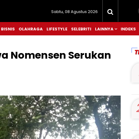
Sabtu, 08 Agustus 2026
BISNIS
OLAHRAGA
LIFESTYLE
SELEBRITI
LAINNYA
INDEKS
T
wa Nomensen Serukan