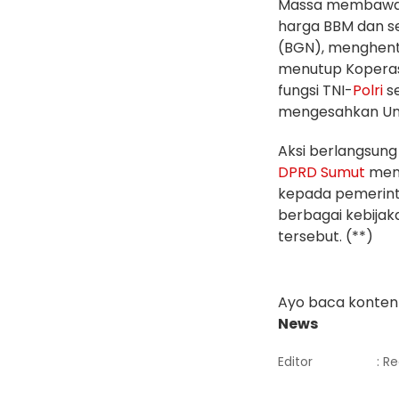
Massa membawa 
harga BBM dan s
(BGN), menghent
menutup Koperas
fungsi TNI-
Polri
se
mengesahkan Un
Aksi berlangsung 
DPRD Sumut
mene
kepada pemerint
berbagai kebijak
tersebut. (**)
Ayo baca konten 
News
Editor
: R