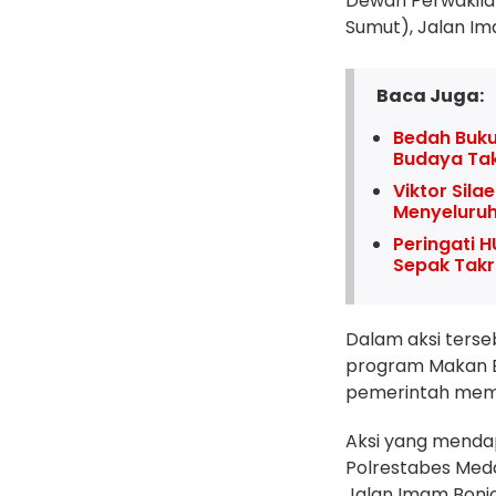
Dewan Perwakila
Sumut), Jalan Im
Baca Juga:
Bedah Buku
Budaya Ta
Viktor Sila
Menyeluru
Peringati H
Sepak Takr
Dalam aksi ters
program Makan B
pemerintah memb
Aksi yang menda
Polrestabes Medan
Jalan Imam Bonjo