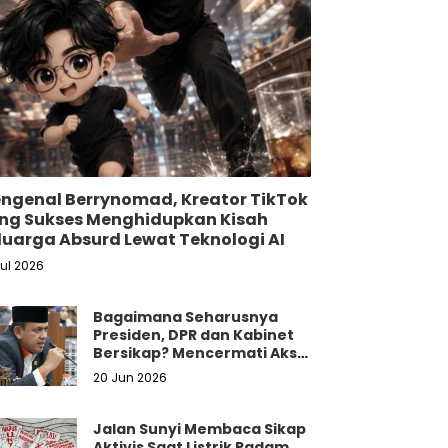
ngenal Berrynomad, Kreator TikTok
ng Sukses Menghidupkan Kisah
luarga Absurd Lewat Teknologi AI
Jul 2026
Bagaimana Seharusnya
Presiden, DPR dan Kabinet
Bersikap? Mencermati Aksi
Damai Mahasiswa dan
20 Jun 2026
Masyarakat
Jalan Sunyi Membaca Sikap
Aktivis Saat Listrik Padam