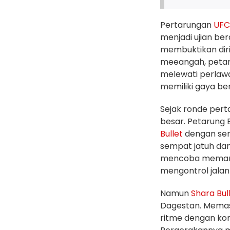
Pertarungan
UFC
menjadi ujian ber
membuktikan diri 
meeangah, petaru
melewati perlaw
memiliki gaya be
Sejak ronde per
besar. Petarung
Bullet
dengan ser
sempat jatuh da
mencoba memanf
mengontrol jalan
Namun
Shara Bul
Dagestan. Memas
ritme dengan kom