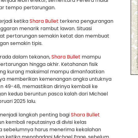
njadi lebih efektif, sementara Pereira mulai
jar tempo pertarungan.
rjadi ketika
Shara Bullet
terkena pengurangan
nggaran menarik rambut lawan. Situasi
at pertarungan semakin ketat dan membuat
an semakin tipis.
rada dalam tekanan,
Shara Bullet
mampu
rtarungan hingga akhir. Ketahanan fisik
ng kurang maksimal mampu dimanfaatkan
irnya memberikan kemenangan angka untuknya
n 49-48, memastikan dirinya kembali ke
n kedua beruntun pasca kalah dari Michael
uari 2025 lalu.
menjadi langkah penting bagi
Shara Bullet
kembali reputasinya di divisi kelas
a sebelumnya harus menerima kekalahan
ya ketika menghadapi Michael Page, sebelum