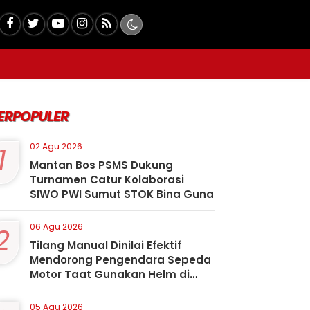
ERPOPULER
1
02 Agu 2026
Mantan Bos PSMS Dukung
Turnamen Catur Kolaborasi
SIWO PWI Sumut STOK Bina Guna
2
06 Agu 2026
Tilang Manual Dinilai Efektif
Mendorong Pengendara Sepeda
Motor Taat Gunakan Helm di
Kota Padangsidimpuan
05 Agu 2026