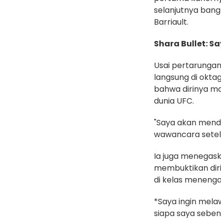
selanjutnya ban
Barriault.
Shara Bullet: 
Usai pertarungan
langsung di okta
bahwa dirinya m
dunia UFC.
"Saya akan menda
wawancara sete
Ia juga menegas
membuktikan dir
di kelas menenga
*Saya ingin mela
siapa saya seben