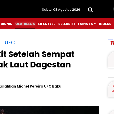
Sabtu, 08 Agustus 2026
BISNIS
OLAHRAGA
LIFESTYLE
SELEBRITI
LAINNYA
INDEKS
UFC
T
it Setelah Sempat
jak Laut Dagestan
 Kalahkan Michel Pereira UFC Baku