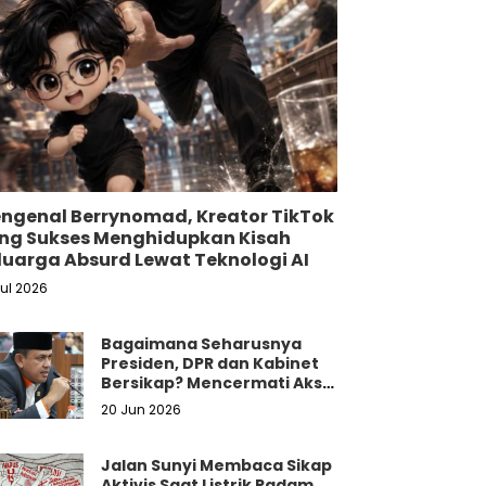
ngenal Berrynomad, Kreator TikTok
ng Sukses Menghidupkan Kisah
luarga Absurd Lewat Teknologi AI
Jul 2026
Bagaimana Seharusnya
Presiden, DPR dan Kabinet
Bersikap? Mencermati Aksi
Damai Mahasiswa dan
20 Jun 2026
Masyarakat
Jalan Sunyi Membaca Sikap
Aktivis Saat Listrik Padam