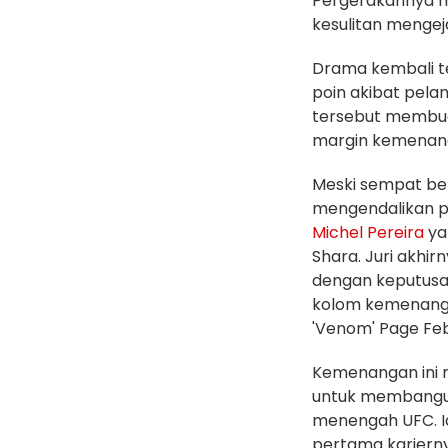
Pergerakannya me
kesulitan menge
Drama kembali te
poin akibat pela
tersebut membu
margin kemenang
Meski sempat be
mengendalikan pe
Michel Pereira
ya
Shara. Juri akh
dengan keputusa
kolom kemenanga
'Venom' Page Febr
Kemenangan ini 
untuk membangun 
menengah UFC. I
pertama kariern