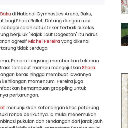
Baku
di National Gymnastics Arena, Baku,
at bagi Shara Bullet. Datang dengan misi
sebagai salah satu striker terbaik di kelas
ng berjuluk "Bajak Laut Dagestan" itu harus
anan agresif
Michel Pereira
yang dikenal
rtarung tidak terduga.
tama, Pereira langsung memberikan tekanan
 Brasil tersebut mampu mengejutkan
Shara
angan keras hingga membuat lawannya
n kehilangan momentum. Pereira juga
aatkan kemampuan grappling untuk
nya pertarungan.
let
menunjukkan ketenangan khas petarung
uki ronde berikutnya, ia mulai menemukan
binasi pukulan dan tendangan dari jarak jauh.