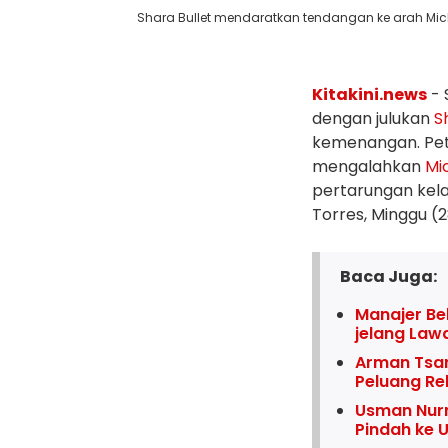
Shara Bullet mendaratkan tendangan ke arah Miche
Kitakini.news
- 
dengan julukan
S
kemenangan. Peta
mengalahkan
Mi
pertarungan kel
Torres, Minggu (2
Baca Juga:
Manajer B
jelang Law
Arman Tsar
Peluang Re
Usman Nur
Pindah ke 