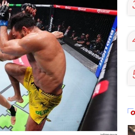
O
istimewa