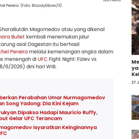
l Pereira. (Foto: BloodyElbow/X)
SharaButdin Magomedov atau yang dikenal
hara Bullet
kembali menemukan jalur
rung asal Dagestan itu berhasil
chel Pereira
melalui kemenangan angka dalam
as menengah di
UFC
Fight Night: Fiziev vs
Me
8/6/2026) dini hari WIB.
ya
Ke
27 
eberkan Perabahan Umar Nurmagomedov
an Song Yadong: Dia Kini Kejam
ukyan Dipaksa Hadapi Mauricio Ruffy,
but Gelar UFC Terancam
magomedov Isyaratkan Keinginannya
UFC