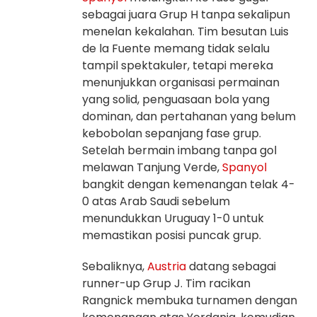
sebagai juara Grup H tanpa sekalipun
menelan kekalahan. Tim besutan Luis
de la Fuente memang tidak selalu
tampil spektakuler, tetapi mereka
menunjukkan organisasi permainan
yang solid, penguasaan bola yang
dominan, dan pertahanan yang belum
kebobolan sepanjang fase grup.
Setelah bermain imbang tanpa gol
melawan Tanjung Verde,
Spanyol
bangkit dengan kemenangan telak 4-
0 atas Arab Saudi sebelum
menundukkan Uruguay 1-0 untuk
memastikan posisi puncak grup.
Sebaliknya,
Austria
datang sebagai
runner-up Grup J. Tim racikan
Rangnick membuka turnamen dengan