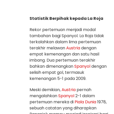
Statistik Berpihak kepada La Roja
Rekor pertemuan menjadi modal
tambahan bagi Spanyol. La Roja tidak
terkalahkan dalam lima pertemuan
terakhir melawan
Austria
dengan
empat kemenangan dan satu hasil
imbang. Dua pertemuan terakhir
bahkan dimenangkan
Spanyol
dengan
selisih empat gol, termasuk
kemenangan 5-1 pada 2009.
Meski demikian,
Austria
pernah
mengalahkan
Spanyol
2-1 dalam
pertemuan mereka di
Piala Dunia
1978,
sebuah catatan yang diharapkan