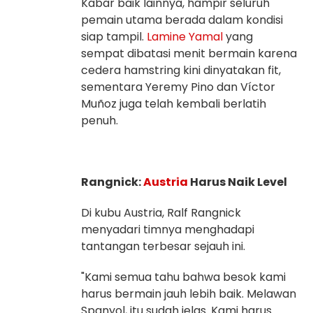
Kabar baik lainnya, hampir seluruh
pemain utama berada dalam kondisi
siap tampil.
Lamine Yamal
yang
sempat dibatasi menit bermain karena
cedera hamstring kini dinyatakan fit,
sementara Yeremy Pino dan Víctor
Muñoz juga telah kembali berlatih
penuh.
Rangnick:
Austria
Harus Naik Level
Di kubu Austria, Ralf Rangnick
menyadari timnya menghadapi
tantangan terbesar sejauh ini.
"Kami semua tahu bahwa besok kami
harus bermain jauh lebih baik. Melawan
Spanyol, itu sudah jelas. Kami harus