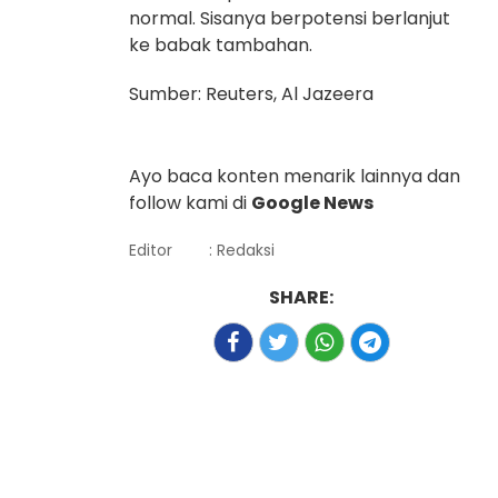
normal. Sisanya berpotensi berlanjut
ke babak tambahan.
Sumber: Reuters, Al Jazeera
Ayo baca konten menarik lainnya dan
follow kami di
Google News
Editor
: Redaksi
SHARE: