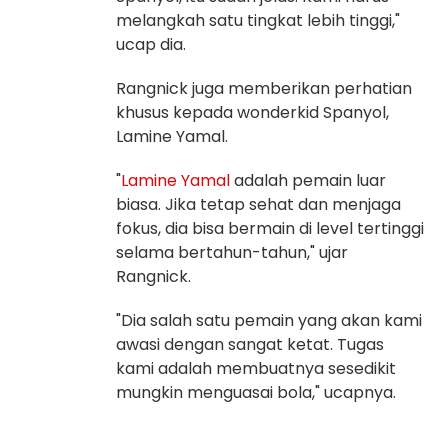
melangkah satu tingkat lebih tinggi,"
ucap dia.
Rangnick juga memberikan perhatian
khusus kepada wonderkid Spanyol,
Lamine Yamal.
"
Lamine Yamal
adalah pemain luar
biasa. Jika tetap sehat dan menjaga
fokus, dia bisa bermain di level tertinggi
selama bertahun-tahun," ujar
Rangnick.
"Dia salah satu pemain yang akan kami
awasi dengan sangat ketat. Tugas
kami adalah membuatnya sesedikit
mungkin menguasai bola," ucapnya.