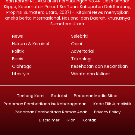
dan Kantor REDAKSI di Jln Perhubungan No.4N, Desa Bandar
Klippa, Kecamatan Percut Sei Tuan, Kabupaten Deli Serdang,
Propinsi Sumatera Utara, 20371 -. Kitakini News menyajikan
aneka berita Internasional, Nasional dan Daerah, khususnya
Sumatera Utara.
News
Selebriti
Hukum & Kriminal
Opini
Politik
Advertorial
Bisnis
Teknologi
Olahraga
Kesehatan dan Kecantikan
Lifestyle
Wisata dan Kuliner
Tentang Kami
Redaksi
Pedoman Media Siber
Pedoman Pemberitaan Isu Keberagaman
Kode Etik Jurnalistik
Pedoman Pemberitaan Ramah Anak
Privacy Policy
Disclaimer
Iklan
Kontak