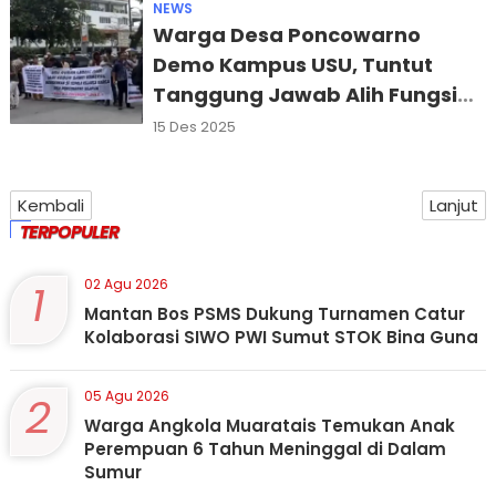
NEWS
Warga Desa Poncowarno
Demo Kampus USU, Tuntut
Tanggung Jawab Alih Fungsi
Sawah Jadi Kebun Sawit
15 Des 2025
Kembali
Lanjut
TERPOPULER
1
02 Agu 2026
Mantan Bos PSMS Dukung Turnamen Catur
Kolaborasi SIWO PWI Sumut STOK Bina Guna
2
05 Agu 2026
Warga Angkola Muaratais Temukan Anak
Perempuan 6 Tahun Meninggal di Dalam
Sumur