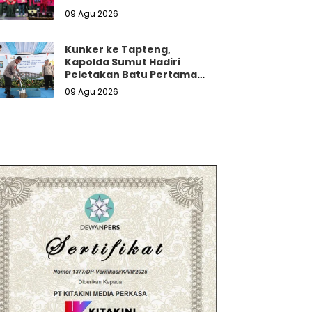
5G Tanpa Batas Kuota
09 Agu 2026
Kunker ke Tapteng,
Kapolda Sumut Hadiri
Peletakan Batu Pertama
Pembangunan Rusun Polres
09 Agu 2026