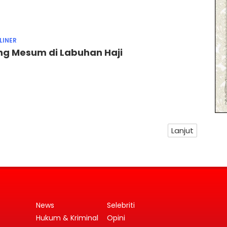
LINER
g Mesum di Labuhan Haji
Lanjut
News
Selebriti
Hukum & Kriminal
Opini