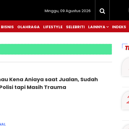
Minggu, 09 Agustus 2026
BISNIS
OLAHRAGA
LIFESTYLE
SELEBRITI
LAINNYA
INDEKS
T
nau Kena Aniaya saat Jualan, Sudah
Polisi tapi Masih Trauma
NAL