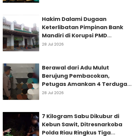
Hakim Dalami Dugaan
Keterlibatan Pimpinan Bank
Mandiri di Korupsi PMD
Samosir, JPU Upayakan
28 Jul 2026
Hadirkan Tersangka
Berawal dari Adu Mulut
Berujung Pembacokan,
Petugas Amankan 4 Terduga
Pelaku dan Sebilah Sajam
28 Jul 2026
7 Kilogram Sabu Dikubur di
Kebun Sawit, Ditresnarkoba
Polda Riau Ringkus Tiga