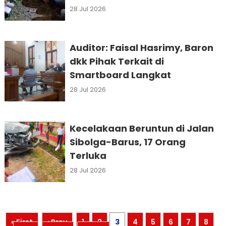
Tersangka
28 Jul 2026
Auditor: Faisal Hasrimy, Baron
dkk Pihak Terkait di
Smartboard Langkat
28 Jul 2026
Kecelakaan Beruntun di Jalan
Sibolga-Barus, 17 Orang
Terluka
28 Jul 2026
« First
‹ Prev
1
2
3
4
5
6
7
8