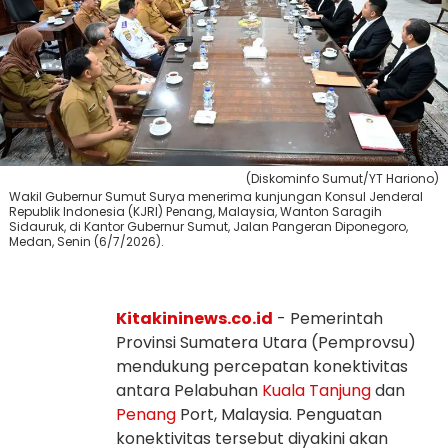
(Diskominfo Sumut/YT Hariono)
Wakil Gubernur Sumut Surya menerima kunjungan Konsul Jenderal
Republik Indonesia (KJRI) Penang, Malaysia, Wanton Saragih
Sidauruk, di Kantor Gubernur Sumut, Jalan Pangeran Diponegoro,
Medan, Senin (6/7/2026).
Kitakininews.co.id
- Pemerintah
Provinsi Sumatera Utara (Pemprovsu)
mendukung percepatan konektivitas
antara Pelabuhan
Kuala Tanjung
dan
Penang
Port, Malaysia. Penguatan
konektivitas tersebut diyakini akan