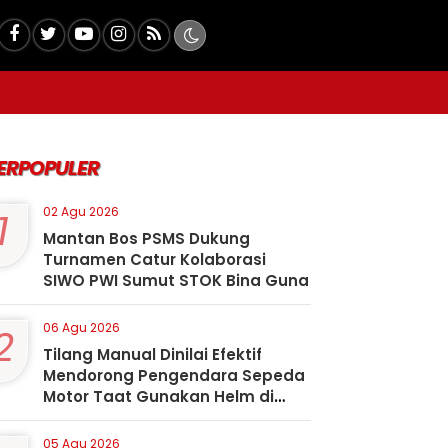
ERPOPULER
1
02 Agu 2026
Mantan Bos PSMS Dukung
Turnamen Catur Kolaborasi
SIWO PWI Sumut STOK Bina Guna
2
06 Agu 2026
Tilang Manual Dinilai Efektif
Mendorong Pengendara Sepeda
Motor Taat Gunakan Helm di
Kota Padangsidimpuan
05 Agu 2026