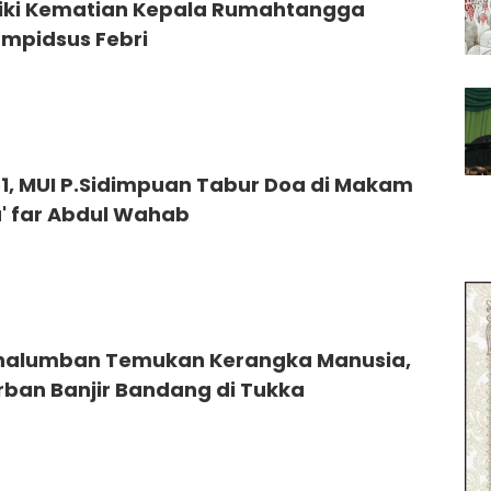
idiki Kematian Kepala Rumahtangga
mpidsus Febri
51, MUI P.Sidimpuan Tabur Doa di Makam
a' far Abdul Wahab
nalumban Temukan Kerangka Manusia,
rban Banjir Bandang di Tukka