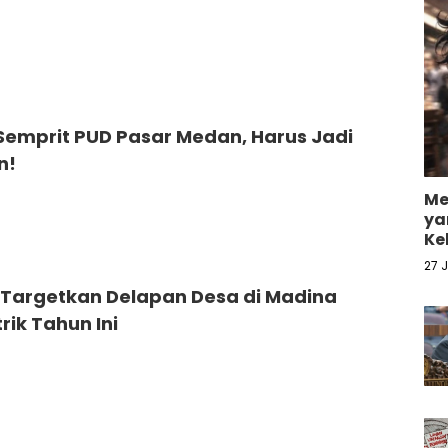
Semprit PUD Pasar Medan, Harus Jadi
n!
Me
ya
Ke
27 
Targetkan Delapan Desa di Madina
strik Tahun Ini