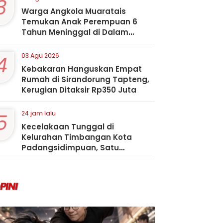
3
Warga Angkola Muaratais
Temukan Anak Perempuan 6
Tahun Meninggal di Dalam
Sumur
4
03 Agu 2026
Kebakaran Hanguskan Empat
Rumah di Sirandorung Tapteng,
Kerugian Ditaksir Rp350 Juta
5
24 jam lalu
Kecelakaan Tunggal di
Kelurahan Timbangan Kota
Padangsidimpuan, Satu
Penumpang Tewas
PINI