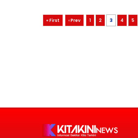
« First
‹ Prev
1
2
3
4
5