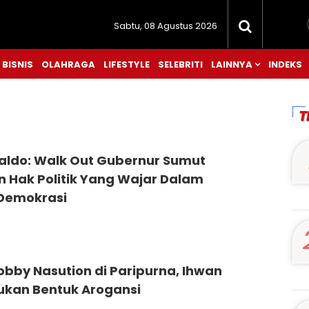
Sabtu, 08 Agustus 2026
BISNIS
OLAHRAGA
LIFESTYLE
SELEBRITI
LAINNYA
INDEKS
T
aldo: Walk Out Gubernur Sumut
 Hak Politik Yang Wajar Dalam
Demokrasi
bby Nasution di Paripurna, Ihwan
Bukan Bentuk Arogansi