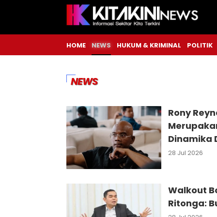
HOME
NEWS
HUKUM & KRIMINAL
POLITIK
NEWS
Rony Reyn
Merupakan
Dinamika 
28 Jul 2026
Walkout Bo
Ritonga: 