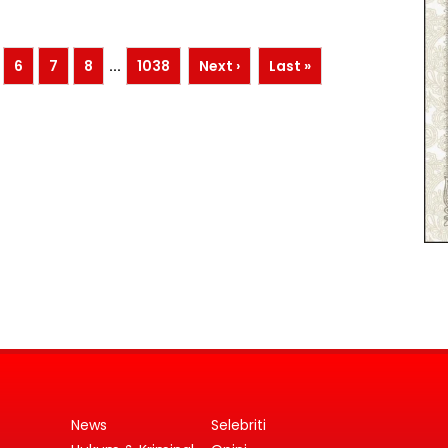
6
7
8
...
1038
Next ›
Last »
News
Selebriti