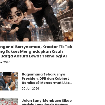
ngenal Berrynomad, Kreator TikTok
ng Sukses Menghidupkan Kisah
luarga Absurd Lewat Teknologi AI
Jul 2026
Bagaimana Seharusnya
Presiden, DPR dan Kabinet
Bersikap? Mencermati Aksi
Damai Mahasiswa dan
20 Jun 2026
Masyarakat
Jalan Sunyi Membaca Sikap
Aktivis Saat Listrik Padam