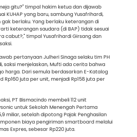
i meja gitu?" timpal hakim ketua dan dijawab
esuai KUHAP yang baru, sambung Yusafrihardi,
gak berlaku. Yang berlaku keterangan di
arti keterangan saudara (di BAP) tidak sesuai
ara cabut?," timpal Yusafrihardi Girsang dan
saksi.
wab pertanyaan Julheri Sinaga selaku tim PH
, saksi menjelaskan, Mufti ada cerita bahwa
go harga. Dari semula berdasarkan E-Katalog
Rp160 juta per unit, menjadi Rp158 juta per
aksi, PT Bismacindo membeli 112 unit
sonic untuk Sekolah Menengah Pertama
5,9 miliar, setelah dipotong Pajak Penghasilan
omponen biaya pengiriman smartboard melalui
mas Expres, sebesar Rp220 juta.