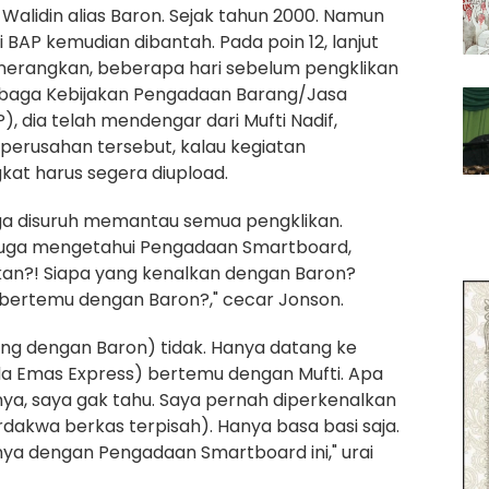
alidin alias Baron. Sejak tahun 2000. Namun
 BAP kemudian dibantah. Pada poin 12, lanjut
nerangkan, beberapa hari sebelum pengklikan
mbaga Kebijakan Pengadaan Barang/Jasa
, dia telah mendengar dari Mufti Nadif,
perusahan tersebut, kalau kegiatan
at harus segera diupload.
juga disuruh memantau semua pengklikan.
 juga mengetahui Pengadaan Smartboard,
kan?! Siapa yang kenalkan dengan Baron?
i bertemu dengan Baron?," cecar Jonson.
ung dengan Baron) tidak. Hanya datang ke
da Emas Express) bertemu dengan Mufti. Apa
ya, saya gak tahu. Saya pernah diperkenalkan
rdakwa berkas terpisah). Hanya basa basi saja.
nya dengan Pengadaan Smartboard ini," urai