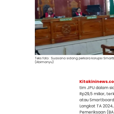
Teks ‎foto : ‎Suasana sidang perkara korupsi Sma
(Abimanyu)
Kitakininews.co
tim JPU dalam sid
Rp29,5 miliar, te
atau Smartboard 
Langkat TA 2024,
Pemeriksaan (BA