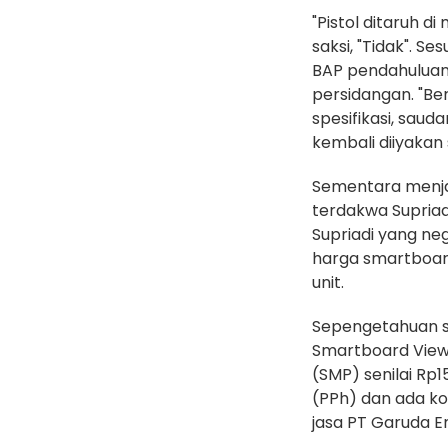
‎"Pistol ditaruh d
saksi, "Tidak". S
BAP pendahuluan 
persidangan. "Ber
spesifikasi, saud
kembali diiyakan 
‎Sementara menja
terdakwa Supriadi
Supriadi yang ne
harga smartboard 
unit.
‎Sepengetahuan s
Smartboard View
(SMP) senilai Rp1
(PPh) dan ada k
jasa PT Garuda E