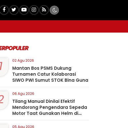
ERPOPULER
1
02 Agu 2026
Mantan Bos PSMS Dukung
Turnamen Catur Kolaborasi
SIWO PWI Sumut STOK Bina Guna
2
06 Agu 2026
Tilang Manual Dinilai Efektif
Mendorong Pengendara Sepeda
Motor Taat Gunakan Helm di
Kota Padangsidimpuan
05 Agu 2026