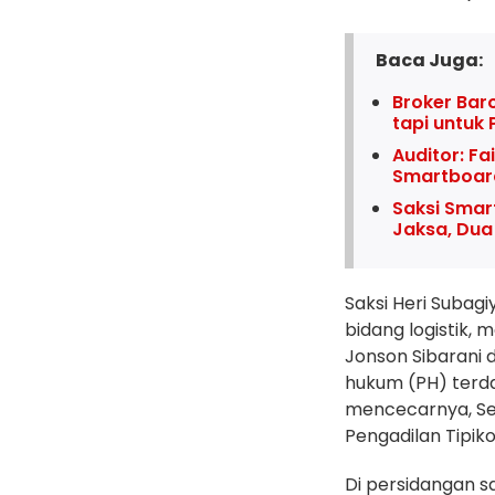
Baca Juga:
Broker Baro
tapi untuk 
Auditor: Fa
Smartboar
Saksi Smar
Jaksa, Dua
‎Saksi Heri Subag
bidang logistik,
Jonson Sibarani 
hukum (PH) terda
mencecarnya, Se
Pengadilan Tipik
‎Di persidangan 