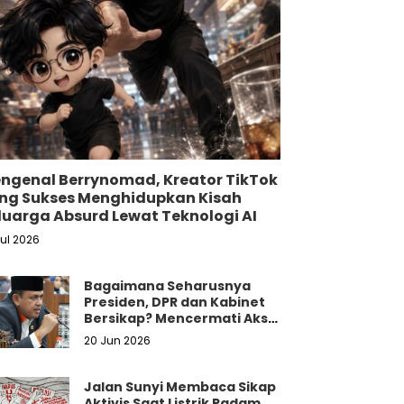
ngenal Berrynomad, Kreator TikTok
ng Sukses Menghidupkan Kisah
luarga Absurd Lewat Teknologi AI
Jul 2026
Bagaimana Seharusnya
Presiden, DPR dan Kabinet
Bersikap? Mencermati Aksi
Damai Mahasiswa dan
20 Jun 2026
Masyarakat
Jalan Sunyi Membaca Sikap
Aktivis Saat Listrik Padam