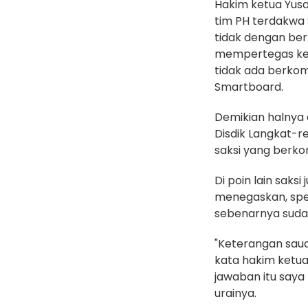
‎Hakim ketua Yus
tim PH terdakwa
tidak dengan ber
mempertegas kete
tidak ada berko
Smartboard.
‎Demikian halny
Disdik Langkat-r
saksi yang berko
‎Di poin lain sak
menegaskan, spe
sebenarnya suda
‎"Keterangan sau
kata hakim ketu
jawaban itu saya 
urainya.