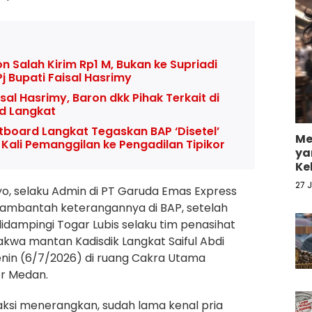
n Salah Kirim Rp1 M, Bukan ke Supriadi
Pj Bupati Faisal Hasrimy
isal Hasrimy, Baron dkk Pihak Terkait di
d Langkat
tboard Langkat Tegaskan BAP ‘Disetel’
Me
 Kali Pemanggilan ke Pengadilan Tipikor
ya
Ke
27 
iyo, selaku Admin di PT Garuda Emas Express
 mambantah keterangannya di BAP, setelah
didampingi Togar Lubis selaku tim penasihat
kwa mantan Kadisdik Langkat Saiful Abdi
nin (6/7/2026) di ruang Cakra Utama
or Medan.
saksi menerangkan, sudah lama kenal pria