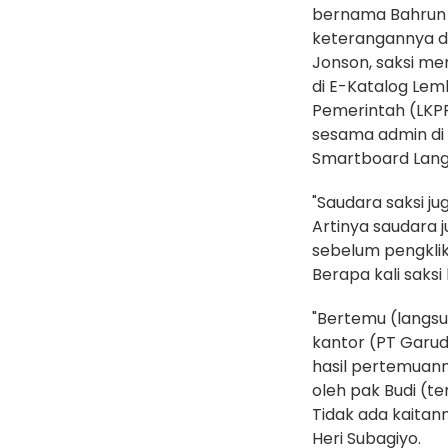
bernama Bahrun W
keterangannya di
Jonson, saksi me
di E-Katalog Le
Pemerintah (LKPP)
sesama admin di 
Smartboard Langk
‎"Saudara saksi 
Artinya saudara
sebelum pengkli
Berapa kali saks
‎"Bertemu (langs
kantor (PT Garu
hasil pertemuann
oleh pak Budi (te
Tidak ada kaitan
Heri Subagiyo.