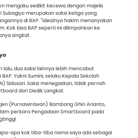
nson mengaku sedikit kecewa dengan majelis
i Subagiyo merupakan saksi ketiga yang
ngannya di BAP. "Idealnya hakim menanyakan
. Kok bisa BAP seperti ini dilimpahkan ke
anya singkat.
nya
 lalu, dua saksi lainnya lebih mencabut
 BAP. Yakni Sumini, selaku Kepala Sekolah
N) Sidosari. Saksi menegaskan, tidak pernah
oard dari Disdik Langkat.
Irjen (Purnawirawan) Bambang Ghiri Arianto,
alam perkara Pengadaan Smartboard pada
gtinggi.
u apa-apa kok tiba-tiba nama saya ada sebagai