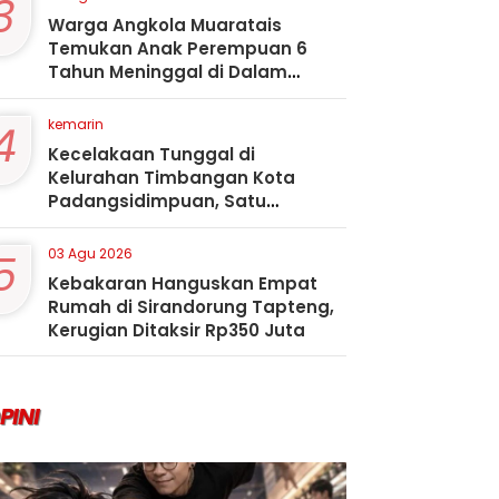
3
Warga Angkola Muaratais
Temukan Anak Perempuan 6
Tahun Meninggal di Dalam
Sumur
4
kemarin
Kecelakaan Tunggal di
Kelurahan Timbangan Kota
Padangsidimpuan, Satu
Penumpang Tewas
5
03 Agu 2026
Kebakaran Hanguskan Empat
Rumah di Sirandorung Tapteng,
Kerugian Ditaksir Rp350 Juta
PINI