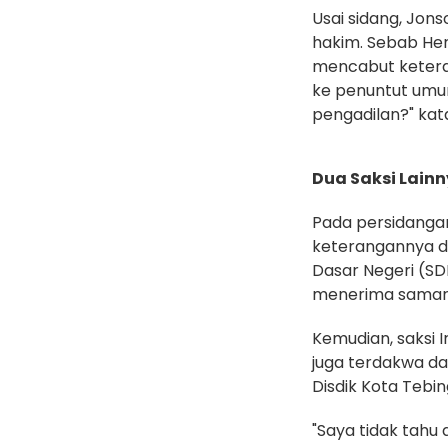
‎Usai sidang, Jo
hakim. Sebab Her
mencabut ketera
ke penuntut umum
pengadilan?" kat
‎Dua Saksi Lain
‎Pada persidangan
keterangannya di
Dasar Negeri (SD
menerima samartb
‎Kemudian, saksi 
juga terdakwa d
Disdik Kota Tebin
‎"Saya tidak tah