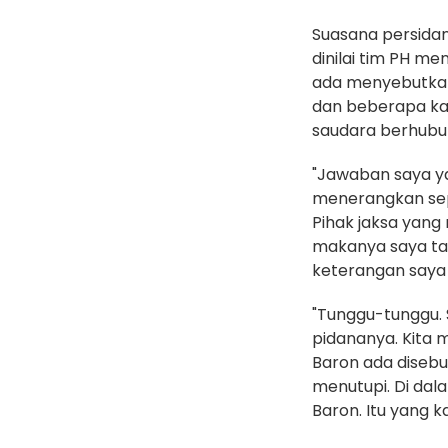
‎Suasana persida
dinilai tim PH me
ada menyebutkan
dan beberapa kal
saudara berhubu
"Jawaban saya ya
menerangkan seper
Pihak jaksa yang
makanya saya tan
keterangan saya 
‎"Tunggu-tunggu.
pidananya. Kita
Baron ada disebu
menutupi. Di dal
Baron. Itu yang k